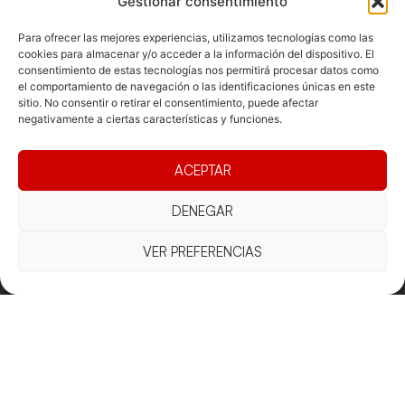
Gestionar consentimiento
Para ofrecer las mejores experiencias, utilizamos tecnologías como las
cookies para almacenar y/o acceder a la información del dispositivo. El
consentimiento de estas tecnologías nos permitirá procesar datos como
el comportamiento de navegación o las identificaciones únicas en este
sitio. No consentir o retirar el consentimiento, puede afectar
negativamente a ciertas características y funciones.
ACEPTAR
DENEGAR
VER PREFERENCIAS
Documentacio
Contacte
Competicions
Federació
Funcionament
Carrer de les
Competiciones
Jonqueres,
Pista
Presidència
Transparència
16, 5ºC,
Competiciones
Junta
Eleccions
08003
Playa
directiva
Barcelona
Vólei neu
Assemblea
fcvb@fcvolei.