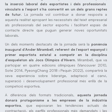
la inserció laboral dels esportistes i dels professionals
vinculats a l’esport s’ha convertit en un dels grans reptes
de futur
. La jornada vol contribuir a donar resposta a
aquesta realitat apropant les necessitats del teixit empresarial
als professionals del sector esportiu i facilitant espais de
contacte directe que puguin generar noves oportunitats
laborals.
Un dels moments destacats de la jornada serà la
ponència
inaugural d’Ander Mirambell, referent de l’esport espanyol i
primer esportista estatal a competir en la disciplina
d’esqueleton als Jocs Olímpics d’Hivern.
Mirambell, que va
participar en quatre edicions olímpiques (Vancouver 2010,
Sotxi 2014, PyeongChang 2018 i Pequín 2022), compartirà la
seva experiència sobre lideratge, adaptació al canvi,
superació i desenvolupament professional més enllà de la
competició esportiva.
A diferència dels formats tradicionals,
aquesta jornada
donarà protagonisme a les empreses de la indústria
esportiva
, que exposaran les tendències actuals de
contractació, els perfils professionals més demandats i les