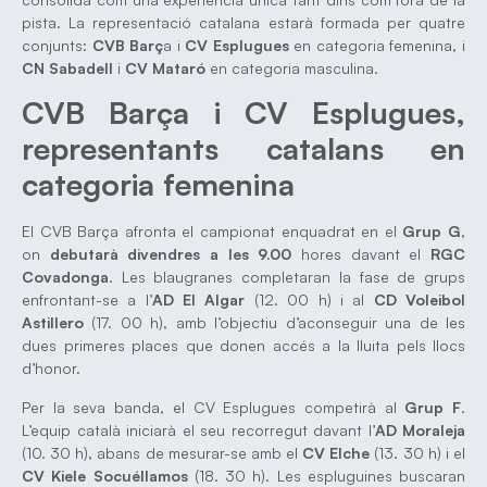
pista. La representació catalana estarà formada per quatre
conjunts:
CVB Barç
a i
CV Esplugues
en categoria femenina, i
CN Sabadell
i
CV Mataró
en categoria masculina.
CVB Barça i CV Esplugues,
representants catalans en
categoria femenina
El CVB Barça afronta el campionat enquadrat en el
Grup
G
,
on
debutarà divendres a les 9.00
hores davant el
RGC
Covadonga
. Les blaugranes completaran la fase de grups
enfrontant-se a l’
AD El Algar
(12. 00 h) i al
CD Voleibol
Astillero
(17. 00 h), amb l’objectiu d’aconseguir una de les
dues primeres places que donen accés a la lluita pels llocs
d’honor.
Per la seva banda, el CV Esplugues competirà al
Grup F
.
L’equip català iniciarà el seu recorregut davant l’
AD Moraleja
(10. 30 h), abans de mesurar-se amb el
CV Elche
(13. 30 h) i el
CV Kiele Socuéllamos
(18. 30 h). Les espluguines buscaran