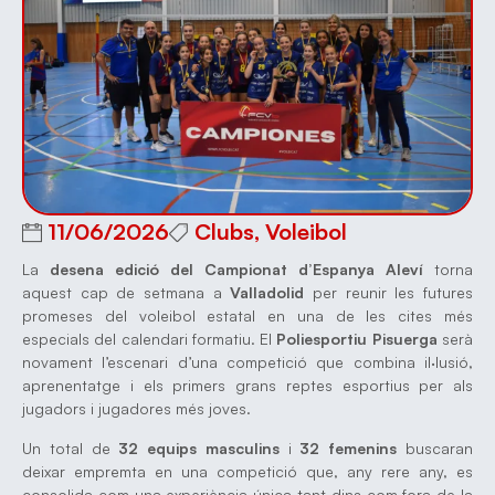
11/06/2026
Clubs
,
Voleibol
La
desena edició del Campionat d’Espanya Aleví
torna
aquest cap de setmana a
Valladolid
per reunir les futures
promeses del voleibol estatal en una de les cites més
especials del calendari formatiu. El
Poliesportiu Pisuerga
serà
novament l’escenari d’una competició que combina il·lusió,
aprenentatge i els primers grans reptes esportius per als
jugadors i jugadores més joves.
Un total de
32 equips masculins
i
32 femenins
buscaran
deixar empremta en una competició que, any rere any, es
consolida com una experiència única tant dins com fora de la