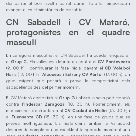
demostrar el bon nivell mostrat durant tota la temporada i
avançar a les eliminatòries de dissabte.
CN Sabadell i CV Mataró,
protagonistes en el quadre
masculí
En categoria masculina, el CN Sabadell ha quedat enquadrat
al
Grup C
. Els vallesans debutaran contra el
CV Pontevedra
(9. 00 h) i continuaran la fase inicial davant el
CD Voleibol
Haris
(12. 00 h) i l’
Alcoceba i Estrany CV Pòrtol
(17. 00 h). Un
grup exigent que posarà a prova la competitivitat dels
sabadellencs des del primer moment.
El CV Mataró competirà al
Grup G
i obrirà la seva participació
contra
l’Indescar Zaragoza
(10. 30 h). Posteriorment, els
maresmencs s’enfrontaran al
CV Ciudad de Hellín
(13. 30 h) i
al
Fuensanta CD
(18. 30 h), en una fase de grups que es
preveu molt igualada. Els mataronins arriben a Valladolid
després de completar una excel·lent temporada, mostrant una
gran regularitat competitiva i consolidant-se com un dels