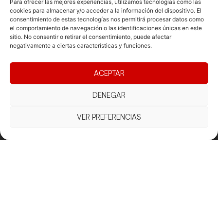
Para ofrecer las mejores experiencias, utilizamos tecnologías como las
cookies para almacenar y/o acceder a la información del dispositivo. El
consentimiento de estas tecnologías nos permitirá procesar datos como
el comportamiento de navegación o las identificaciones únicas en este
sitio. No consentir o retirar el consentimiento, puede afectar
negativamente a ciertas características y funciones.
ACEPTAR
DENEGAR
VER PREFERENCIAS
Documentacio
Contacte
Competicions
Federació
Funcionament
Carrer de les
Competiciones
Jonqueres,
Pista
Presidència
Transparència
16, 5ºC,
Competiciones
Junta
Eleccions
08003
Playa
directiva
Barcelona
Vólei neu
Assemblea
fcvb@fcvolei.
general
cat
932 684 177