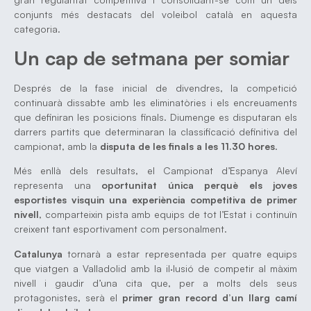
conjunts més destacats del voleibol català en aquesta
categoria.
Un cap de setmana per somiar
Després de la fase inicial de divendres, la competició
continuarà dissabte amb les eliminatòries i els encreuaments
que definiran les posicions finals. Diumenge es disputaran els
darrers partits que determinaran la classificació definitiva del
campionat, amb la
disputa de les finals a les 11.30 hores
.
Més enllà dels resultats, el Campionat d’Espanya Aleví
representa una
oportunitat única perquè els joves
esportistes visquin una experiència competitiva de primer
nivell
, comparteixin pista amb equips de tot l’Estat i continuïn
creixent tant esportivament com personalment.
Catalunya
tornarà a estar representada per quatre equips
que viatgen a Valladolid amb la il·lusió de competir al màxim
nivell i gaudir d’una cita que, per a molts dels seus
protagonistes, serà el
primer gran record d’un llarg camí