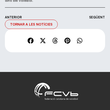
dins del voleibol
.
ANTERIOR
SEGÜENT
TORNAR A LES NOTÍCIES