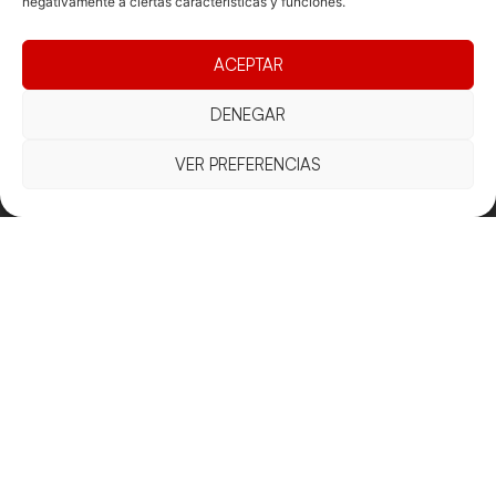
negativamente a ciertas características y funciones.
ACEPTAR
DENEGAR
Documentacio
Contacte
Competicions
VER PREFERENCIAS
Federació
Funcionament
Carrer de les
Competiciones
Jonqueres,
Pista
Presidència
Transparència
16, 5ºC,
Competiciones
Junta
Eleccions
08003
Playa
directiva
Barcelona
Vólei neu
Assemblea
fcvb@fcvolei.
general
cat
932 684 177
Avís Legal
Cookies
Privacitat
Termes i condicions
Declaració d'accessibilitat