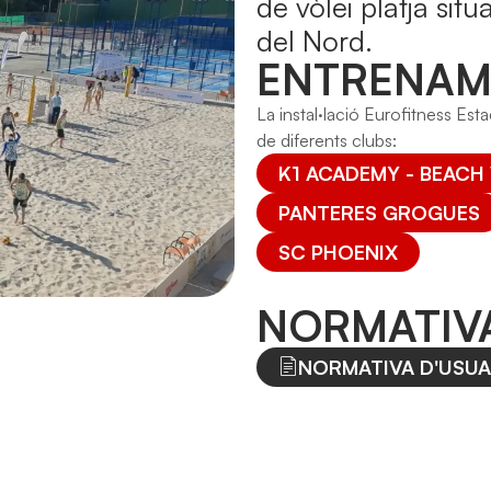
de vòlei platja sit
del Nord.
ENTRENAM
La instal·lació Eurofitness Est
de diferents clubs:
K1 ACADEMY - BEACH
PANTERES GROGUES
SC PHOENIX
NORMATIV
NORMATIVA D'USUA