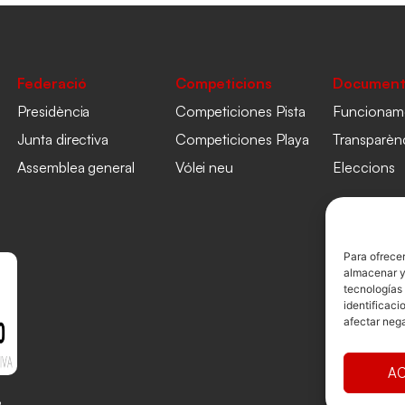
Federació
Competicions
Document
Presidència
Competiciones Pista
Funcionam
Junta directiva
Competiciones Playa
Transparèn
Assemblea general
Vólei neu
Eleccions
Para ofrecer
almacenar y/
tecnologías
identificaci
afectar nega
AC