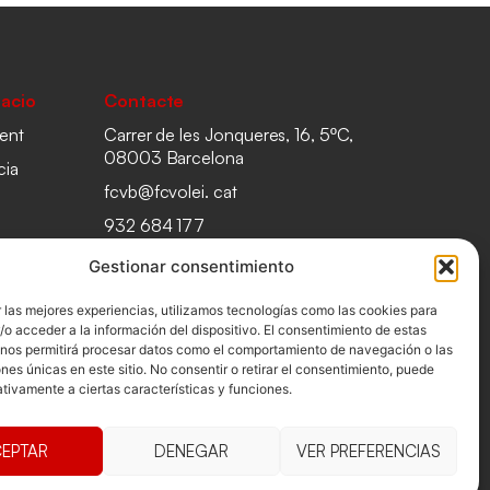
acio
Contacte
ent
Carrer de les Jonqueres, 16, 5ºC,
08003 Barcelona
cia
fcvb@fcvolei. cat
932 684 177
Gestionar consentimiento
 las mejores experiencias, utilizamos tecnologías como las cookies para
o acceder a la información del dispositivo. El consentimiento de estas
 nos permitirá procesar datos como el comportamiento de navegación o las
ones únicas en este sitio. No consentir o retirar el consentimiento, puede
tivamente a ciertas características y funciones.
EPTAR
DENEGAR
VER PREFERENCIAS