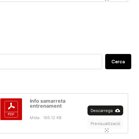
Cerca
Info samarreta
entrenament
Descarrega
Mida:
165.12 KB
Previsualització