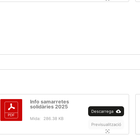
Info samarretes
solidàries 2025
Descarrega
Mida:
286.38 KB
Previsualització