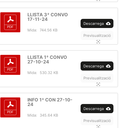
LLISTA 3ª CONVO
17-11-24
Descarrega
Mida:
744.56 KB
Previsualització
LLISTA 1ª CONVO
27-10-24
Descarrega
Mida:
530.32 KB
Previsualització
INFO 1ª CON 27-10-
24
Descarrega
Mida:
345.64 KB
Previsualització