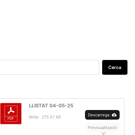
Cerca
LLISTAT 04-05-25
Descarrega
Mida:
275.57 KB
Previsualització