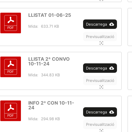
LLISTAT 01-06-25
Descarrega
Mida:
633.71 KB
Previsualització
LLISTA 2ª CONVO
10-11-24
Descarrega
Mida:
344.83 KB
Previsualització
INFO 2ª CON 10-11-
24
Descarrega
Mida:
294.98 KB
Previsualització