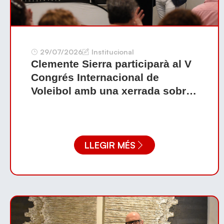
29/07/2026
Institucional
Clemente Sierra participarà al V
Congrés Internacional de
Voleibol amb una xerrada sobre
la intel·ligència artificial
aplicada a la gestió de clubs i
federacions
LLEGIR MÉS