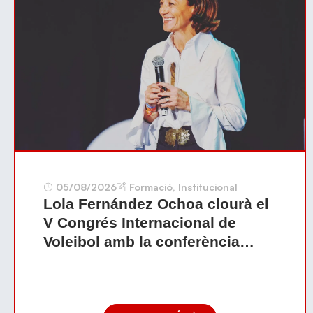
05/08/2026
Formació
,
Institucional
Lola Fernández Ochoa clourà el
V Congrés Internacional de
Voleibol amb la conferència
inspiradora «Siempre hacia
adelante»