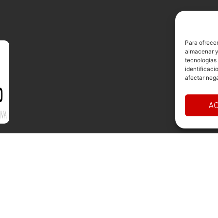
Para ofrecer
almacenar y/
tecnologías
identificaci
afectar nega
AC
ollado por
TOOOLS
Avís Legal
Cookies
Privacitat
Term