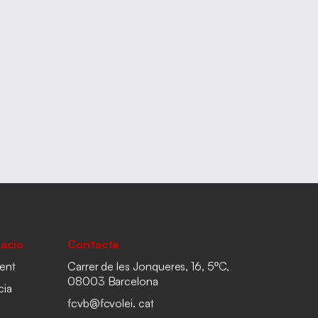
acio
Contacte
ent
Carrer de les Jonqueres, 16, 5ºC,
08003 Barcelona
cia
fcvb@fcvolei. cat