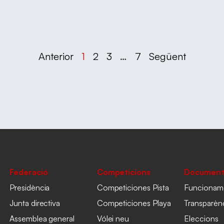
Anterior
1
2
3
…
7
Següent
Federació
Competicions
Document
Presidència
Competiciones Pista
Funcionam
Junta directiva
Competiciones Playa
Transparèn
Assemblea general
Vólei neu
Eleccions