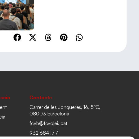
acio
Contacte
ent
Carrer de les Jonqueres, 16, 5ºC,
08003 Barcelona
cia
fcvb@fcvolei. cat
932 684 177