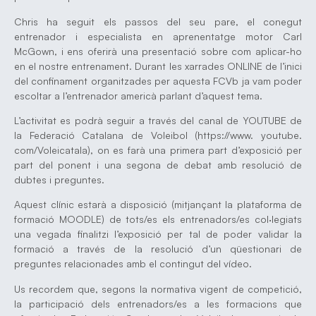
Chris ha seguit els passos del seu pare, el conegut
entrenador i especialista en aprenentatge motor Carl
McGown, i ens oferirà una presentació sobre com aplicar-ho
en el nostre entrenament. Durant les xarrades ONLINE de l’inici
del confinament organitzades per aquesta FCVb ja vam poder
escoltar a l’entrenador americà parlant d’aquest tema.
L’activitat es podrà seguir a través del canal de YOUTUBE de
la Federació Catalana de Voleibol (https://www. youtube.
com/Voleicatala), on es farà una primera part d’exposició per
part del ponent i una segona de debat amb resolució de
dubtes i preguntes.
Aquest clínic estarà a disposició (mitjançant la plataforma de
formació MOODLE) de tots/es els entrenadors/es col·legiats
una vegada finalitzi l’exposició per tal de poder validar la
formació a través de la resolució d’un qüestionari de
preguntes relacionades amb el contingut del vídeo.
Us recordem que, segons la normativa vigent de competició,
la participació dels entrenadors/es a les formacions que