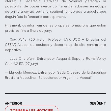
ofereix la Federació Catalana de Voleibol garanteix la
possibilitat de poder exercir com a entrenadors/es en equips
de primera divisió per a la següent temporada a aquells que
tinguin feta la formació corresponent.
Finalment, us informem de les properes formacions que estan
previstes fins a finals de juny:
– Xavi Peña, (30 maig). Profesor UVic-UCC + Director del
CEEAF. Asesor de equipos y deportistas de alto rendimiento
deportivo.
– Luca Cristofani. Entrenador Acqua & Sapone Roma Volley
Club A2 ITA (27 juny)
– Marcelo Méndez, Entrenador Sada Cruzeiro de la Superliga
Brasilera Masculina i Seleccionador Argentina Masculí
ANTERIOR
SEGÜENT
TORNAR A LES NOTÍCIES