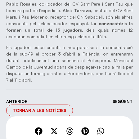
Pablo Rosales
, col·locador del CV Sant Pere i Sant Pau que
formara part de l’expedició.
Aleix Tarrazo
, central del CV Sant
Martí, i
Pau Moreno
, receptor del CN Sabadell, són els altres
convocats pel seleccionador espanyol.
La convocatòria la
formen un total de 15 jugadors
, dels quals només 12
acabaran competint en el torneig celebrat a Itàlia.
Els jugadors estan cridats a incorporar-se a la concentració
de la sub-19 el proper 3 d’abril a Palència, on entrenaran
durant pràcticament una setmana al Poliesportiu Municipal
Campo de la Juventud abans de desplaçar-se cap a Itàlia per
disputar un torneig amistós a Pordendone, que tindrà lloc del
7 al 11 d’abril.
ANTERIOR
SEGÜENT
TORNAR A LES NOTÍCIES