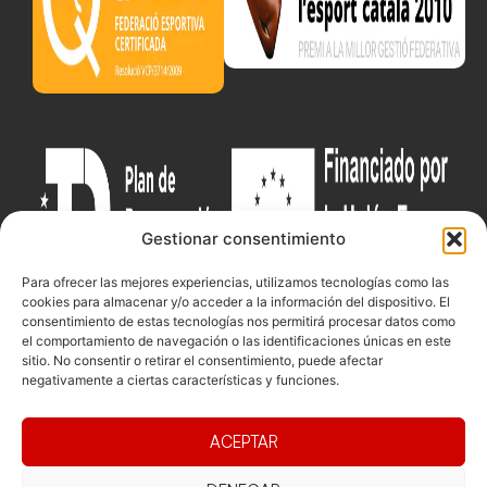
Gestionar consentimiento
Para ofrecer las mejores experiencias, utilizamos tecnologías como las
cookies para almacenar y/o acceder a la información del dispositivo. El
consentimiento de estas tecnologías nos permitirá procesar datos como
el comportamiento de navegación o las identificaciones únicas en este
sitio. No consentir o retirar el consentimiento, puede afectar
Documentacio
Contacte
Competicions
negativamente a ciertas características y funciones.
Federació
Funcionament
Carrer de les
Competiciones
Jonqueres,
Pista
Presidència
Transparència
ACEPTAR
16, 5ºC,
Competiciones
Junta
Eleccions
08003
Playa