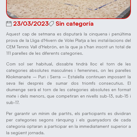
23/03/2023
Sin categoría
Aquest cap de setmana es disputarà la cinquena i penúltima
prova de la Lliga d’Hivern de Vòlei Platja a les instal·lacions del
CEM Tennis Vall d’Hebrón, en la que ja s’han inscrit un total de
111 parelles de les diferents categories.
Com sol ser habitual, dissabte tindrà lloc el torn de les
categories absolutes masculines i femenines, on les parelles
Kliokmanaite – Puri i Serra – Estalella continuen imposant la
seva llei després de sumar dos triomfs consecutius. El
diumenge serà el torn de les categories absolutes en format
mixte i dels menors, que competiran en nivells sub-13, sub-15 i
sub-17.
Per garantir un mínim de partits, els participants es dividiran
per categories segons rànquing i els guanyadors de cada
categoria optaran a participar en la immediatament superior a
la següent jornada.