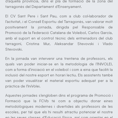
d’aquella província, dins el pla de formació de la zona del
tarragonès del Departament d’Ensenyament.
El CV Sant Pere i Sant Pau, com a club col·laborador de
l’activitat, i el Consell Esportiu del Tarragonès, van valorar molt
positivament la jornada, dirigida pel Responsable de
Promoció de la Federació Catalana de Voleibol, Carlos García,
amb el suport en el control tècnic dels entrenadors del club
tarragoní, Cristina Mur, Aleksandar Stevovski i Vlado
Stevovski.
En la jornada van intervenir una trentena de professors, els
quals van poder iniciar-se en la metodologia de l’INIVOLEI,
com a forma d’iniciació en el voleibol i com a eina que faciliti la
inclusió del nostre esport en horari lectiu. Els assistents també
van poder visualitzar el material esportiu adequat per a la
pràctica de l’IniVòlei.
Aquestes jornades s’engloben dins el programa de Promoció i
Formació que la FCVb té com a objectiu donar eines
metodològiques modernes i divertides als professors de les
escoles, per tal que els hi resulti atractiu potenciar el nostre
en les seves classes d’Educació Física, així com orientar en el