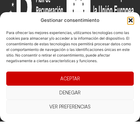
Gestionar consentimiento
Para ofrecer las mejores experiencias, utilizamos tecnologías como las
cookies para almacenar y/o acceder a la información del dispositivo. El
consentimiento de estas tecnologías nos permitirá procesar datos como
el comportamiento de navegación o las identificaciones únicas en este
Documentacio
Contacte
Competicions
sitio. No consentir o retirar el consentimiento, puede afectar
Federació
Funcionament
Carrer de les
Competiciones
negativamente a ciertas características y funciones.
Jonqueres,
Pista
Presidència
Transparència
16, 5ºC,
Competiciones
ACEPTAR
Junta
Eleccions
08003
Playa
directiva
Barcelona
DENEGAR
Vólei neu
Assemblea
fcvb@fcvolei.
general
cat
VER PREFERENCIAS
932 684 177
Avís Legal
Cookies
Privacitat
Termes i condicions
Declaració d'accessibilitat