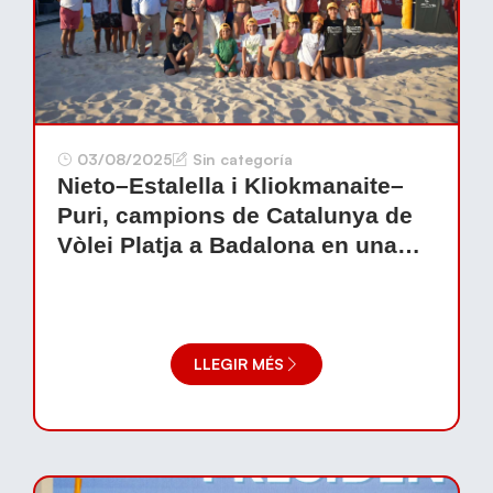
03/08/2025
Sin categoría
Nieto–Estalella i Kliokmanaite–
Puri, campions de Catalunya de
Vòlei Platja a Badalona en una
final memorable sobre sorra
urbana
LLEGIR MÉS