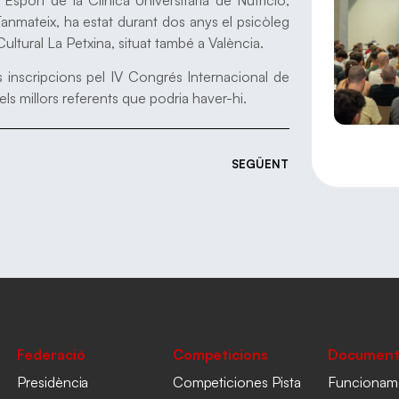
. Tanmateix, ha estat durant dos anys el psicòleg
ultural La Petxina, situat també a València.
es inscripcions pel IV Congrés Internacional de
s millors referents que podria haver-hi.
SEGÜENT
Federació
Competicions
Document
Presidència
Competiciones Pista
Funcionam