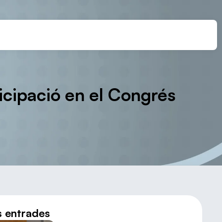
ticipació en el Congrés
s entrades