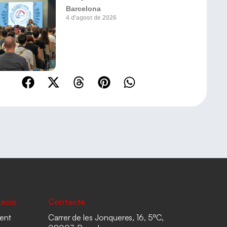
Barcelona
4 d'agost de 2026
acio
Contacte
ent
Carrer de les Jonqueres, 16, 5ºC,