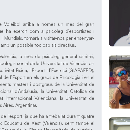
e Voleibol arriba a només un mes del gran
ue ha exercit com a psicòleg d’esportistes i
 i Mundials, tornarà a visitar-nos per ensenyar-
amb un possible toc cap als directius.
València, a més de psicòleg general sanitari,
cologia social de la Universitat de València, on
ivitat Física, l’Esport i l’Exercici (GIAPAFED),
al de l’Esport en els graus de Psicologia i en el
ferents màsters i postgraus de la Universitat de
acional d’Andalusia, la Universitat Catòlica de
at Internacional Valenciana, la Universitat de
 Aires, Argentina).
de l’esport, ja que ha a treballat durant quatre
 Educatiu de Xest (València), sent també el
Esport de la Clínica Universitària de Nutrició,