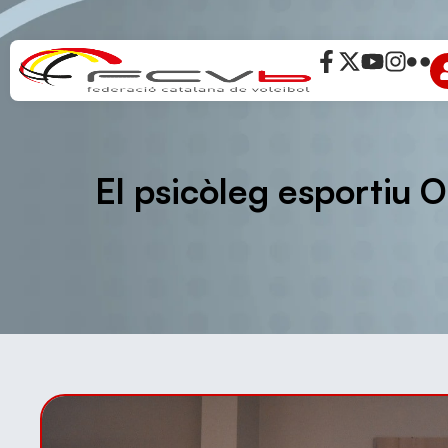
El psicòleg esportiu O