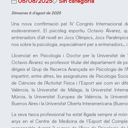
06/08/2025
Sin categoría
Dimecres 6 d’agost de 2025
Una nova confirmació pel IV Congrés Internacional d
esdeveniment. El psicòleg esportiu Octavio Álvarez, q
entrenadors d’alt nivell en Jocs Olímpics, Jocs Paralímpics
nos sobre la psicologia, especialment per a entrenadors… i 
Llicenciat en Psicologia i Doctor per la Universitat de 
Octavio Álvarez es professor titular del departament de psi
dirigeix el Grup de Recerca Avançada en Psicologia de l’Act
impartint, entre altres, les assignatures de Psicologia Soci
de Ciències de l’Activitat Física i l’Esport així com en di
València, la Universitat de Màlaga, la Universitat Intern
Múrcia, la Universitat Europea de València, la Universit
Buenos Aires i la Universitat Oberta Interamericana (Buenos
La seva tasca professional ha estat lligada sempre al món 
anys en el Centre de Medicina de l’Esport del Complex
responsable durant 2 cursos de l’Àrea de Psicologia de l’