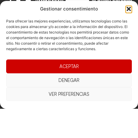
Gestionar consentimiento
Para ofrecer las mejores experiencias, utilizamos tecnologías como las
cookies para almacenar y/o acceder a la información del dispositivo. El
consentimiento de estas tecnologías nos permitirá procesar datos como
Documentacio
Contacte
Competicions
el comportamiento de navegación o las identificaciones únicas en este
sitio. No consentir o retirar el consentimiento, puede afectar
Federació
Funcionament
Carrer de les
Competiciones
negativamente a ciertas características y funciones.
Jonqueres,
Pista
Presidència
Transparència
16, 5ºC,
Competiciones
Junta
Eleccions
08003
ACEPTAR
Playa
directiva
Barcelona
Vólei neu
DENEGAR
Assemblea
fcvb@fcvolei.
general
cat
VER PREFERENCIAS
932 684 177
Avís Legal
Cookies
Privacitat
Termes i condicions
Declaració d'accessibilitat