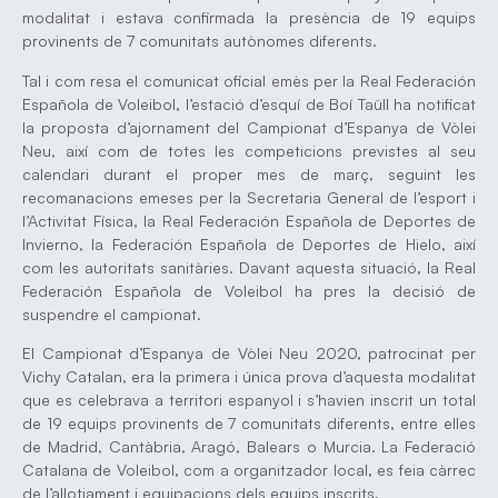
modalitat i estava confirmada la presència de 19 equips
provinents de 7 comunitats autònomes diferents.
Tal i com resa el comunicat oficial emès per la Real Federación
Española de Voleibol, l’estació d’esquí de Boí Taüll ha notificat
la proposta d’ajornament del Campionat d’Espanya de Vòlei
Neu, així com de totes les competicions previstes al seu
calendari durant el proper mes de març, seguint les
recomanacions emeses per la Secretaria General de l’esport i
l’Activitat Física, la Real Federación Española de Deportes de
Invierno, la Federación Española de Deportes de Hielo, així
com les autoritats sanitàries. Davant aquesta situació, la Real
Federación Española de Voleibol ha pres la decisió de
suspendre el campionat.
El Campionat d’Espanya de Vòlei Neu 2020, patrocinat per
Vichy Catalan, era la primera i única prova d’aquesta modalitat
que es celebrava a territori espanyol i s’havien inscrit un total
de 19 equips provinents de 7 comunitats diferents, entre elles
de Madrid, Cantàbria, Aragó, Balears o Murcia. La Federació
Catalana de Voleibol, com a organitzador local, es feia càrrec
de l’allotjament i equipacions dels equips inscrits.