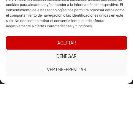
cookies para almacenar y/o acceder a la información del dispositivo. El
consentimiento de estas tecnologías nos permitirá procesar datos como
Documentacio
Contacte
Competicions
el comportamiento de navegación o las identificaciones únicas en este
Federació
Funcionament
Carrer de les
Competiciones
sitio. No consentir o retirar el consentimiento, puede afectar
negativamente a ciertas características y funciones.
Jonqueres,
Pista
Presidència
Transparència
16, 5ºC,
Competiciones
Junta
Eleccions
08003
Playa
ACEPTAR
directiva
Barcelona
Vólei neu
Assemblea
fcvb@fcvolei.
DENEGAR
general
cat
VER PREFERENCIAS
932 684 177
Avís Legal
Cookies
Privacitat
Termes i condicions
Declaració d'accessibilitat
Copyright © 2025 Federació Catalana de Voleibol |
Desarrollado por
TOOOLS