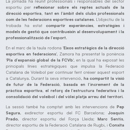
La jornada ha reunit professionals i responsables del sector
esportiu per
reflexionar sobre els reptes actuals de la
direcció esportiva, tant en l’àmbit dels clubs professionals
com de les federacions esportives catalanes
. L’objectiu de la
trobada ha estat
compartir experiències, estratègies i
models de gestió que contribueixin al desenvolupament i la
professionalització de l’esport
.
En el marc de la taula rodona ‘
Eixos estratègics de la direcció
esportiva en federacions
‘, Zamora ha presentat la ponència
‘
Pla d’expansió global de la FCVb
‘, en la qual ha exposat les
principals línies estratègiques que impulsa la Federació
Catalana de Voleibol per continuar fent créixer aquest esport
a Catalunya. Durant la seva intervenció,
ha compartit la visió
de futur de la Federació, basada en l’increment de la
pràctica esportiva, el reforç de l’estructura federativa i la
consolidació del voleibol i del vòlei platja arreu del territori
.
La sessió també ha comptat amb les intervencions de
Pep
Segura
, exdirector esportiu del FC Barcelona;
Joaquín
Prado
, director esportiu del Força Lleida;
Marc Sentís
,
director esportiu de la Federació Catalana de Rugbi, i
Conxita