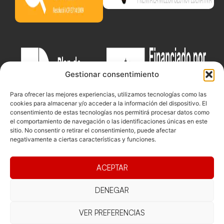
Gestionar consentimiento
Para ofrecer las mejores experiencias, utilizamos tecnologías como las
cookies para almacenar y/o acceder a la información del dispositivo. El
consentimiento de estas tecnologías nos permitirá procesar datos como
el comportamiento de navegación o las identificaciones únicas en este
sitio. No consentir o retirar el consentimiento, puede afectar
negativamente a ciertas características y funciones.
Documentacio
Contacte
Competicions
ACEPTAR
Federació
Funcionament
Carrer de les
Competiciones
Jonqueres,
Pista
DENEGAR
Presidència
Transparència
16, 5ºC,
Competiciones
Junta
Eleccions
08003
VER PREFERENCIAS
Playa
directiva
Barcelona