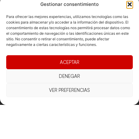
Gestionar consentimiento
Para ofrecer las mejores experiencias, utilizamos tecnologías como las
cookies para almacenar y/o acceder a la información del dispositivo. El
consentimiento de estas tecnologías nos permitirá procesar datos como
el comportamiento de navegación o las identificaciones únicas en este
sitio. No consentir o retirar el consentimiento, puede afectar
negativamente a ciertas características y funciones.
Documentacio
Contacte
Competicions
Federació
ACEPTAR
Funcionament
Carrer de les
Competiciones
Jonqueres,
Pista
Presidència
Transparència
16, 5ºC,
DENEGAR
Competiciones
Junta
Eleccions
08003
Playa
directiva
Barcelona
VER PREFERENCIAS
Vólei neu
Assemblea
fcvb@fcvolei.
general
cat
932 684 177
Avís Legal
Cookies
Privacitat
Termes i condicions