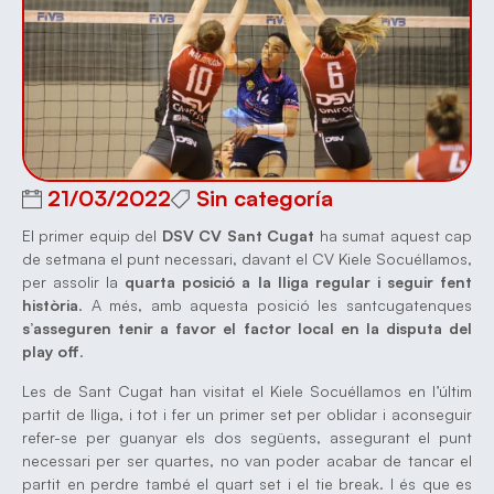
21/03/2022
Sin categoría
El primer equip del
DSV CV Sant Cugat
ha sumat aquest cap
de setmana el punt necessari, davant el CV Kiele Socuéllamos,
per assolir la
quarta posició a la lliga regular i seguir fent
història
. A més, amb aquesta posició les santcugatenques
s’asseguren tenir a favor el factor local en la disputa del
play off
.
Les de Sant Cugat han visitat el Kiele Socuéllamos en l’últim
partit de lliga, i tot i fer un primer set per oblidar i aconseguir
refer-se per guanyar els dos següents, assegurant el punt
necessari per ser quartes, no van poder acabar de tancar el
partit en perdre també el quart set i el tie break. I és que es