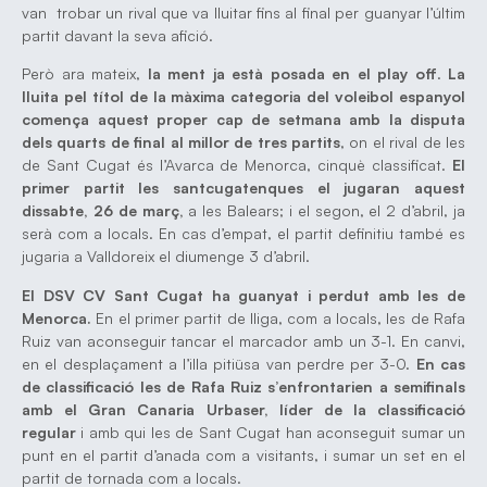
van trobar un rival que va lluitar fins al final per guanyar l’últim
partit davant la seva afició.
Però ara mateix,
la ment ja està posada en el play off
.
La
lluita pel títol de la màxima categoria del voleibol espanyol
comença aquest proper cap de setmana amb la disputa
dels quarts de final al millor de tres partits
, on el rival de les
de Sant Cugat és l’Avarca de Menorca, cinquè classificat.
El
primer partit les santcugatenques el jugaran aquest
dissabte, 26 de març,
a les Balears; i el segon, el 2 d’abril, ja
serà com a locals. En cas d’empat, el partit definitiu també es
jugaria a Valldoreix el diumenge 3 d’abril.
El DSV CV Sant Cugat ha guanyat i perdut amb les de
Menorca.
En el primer partit de lliga, com a locals, les de Rafa
Ruiz van aconseguir tancar el marcador amb un 3-1. En canvi,
en el desplaçament a l’illa pitiüsa van perdre per 3-0.
En cas
de classificació les de Rafa Ruiz s’enfrontarien a semifinals
amb el Gran Canaria Urbaser, líder de la classificació
regular
i amb qui les de Sant Cugat han aconseguit sumar un
punt en el partit d’anada com a visitants, i sumar un set en el
partit de tornada com a locals.