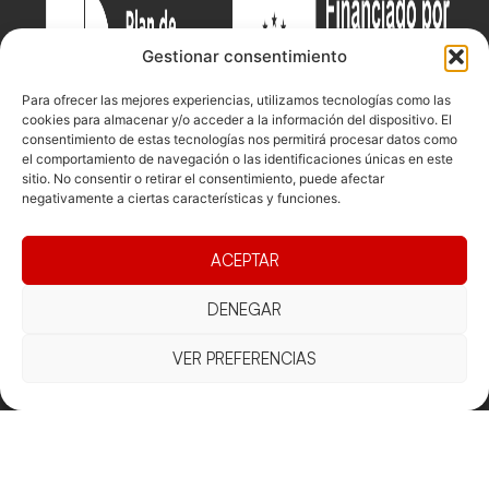
Gestionar consentimiento
Para ofrecer las mejores experiencias, utilizamos tecnologías como las
cookies para almacenar y/o acceder a la información del dispositivo. El
consentimiento de estas tecnologías nos permitirá procesar datos como
el comportamiento de navegación o las identificaciones únicas en este
sitio. No consentir o retirar el consentimiento, puede afectar
negativamente a ciertas características y funciones.
Documentacio
Contacte
Competicions
ACEPTAR
Federació
Funcionament
Carrer de les
Competiciones
Jonqueres,
Pista
Presidència
Transparència
DENEGAR
16, 5ºC,
Competiciones
Junta
Eleccions
08003
Playa
directiva
VER PREFERENCIAS
Barcelona
Vólei neu
Assemblea
fcvb@fcvolei.
general
cat
932 684 177