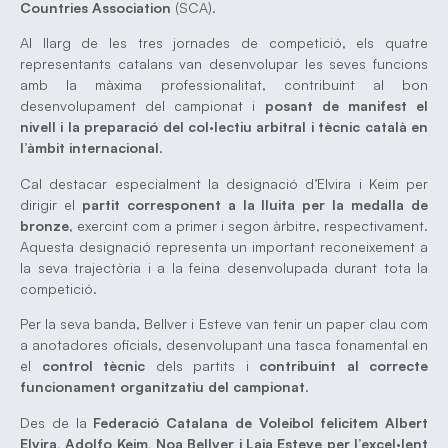
Countries Association
(SCA).
Al llarg de les tres jornades de competició, els quatre
representants catalans van desenvolupar les seves funcions
amb la màxima professionalitat, contribuint al bon
desenvolupament del campionat i
posant de manifest el
nivell i la preparació del col·lectiu arbitral i tècnic català en
l’àmbit internacional
.
Cal destacar especialment la designació d’Elvira i Keim per
dirigir el
partit corresponent a la lluita per la medalla de
bronze
, exercint com a primer i segon àrbitre, respectivament.
Aquesta designació representa un important reconeixement a
la seva trajectòria i a la feina desenvolupada durant tota la
competició.
Per la seva banda, Bellver i Esteve van tenir un paper clau com
a anotadores oficials, desenvolupant una tasca fonamental en
el
control tècnic
dels partits i
contribuint al correcte
funcionament organitzatiu del campionat
.
Des de la
Federació Catalana de Voleibol felicitem Albert
Elvira, Adolfo Keim, Noa Bellver i Laia Esteve per l’excel·lent