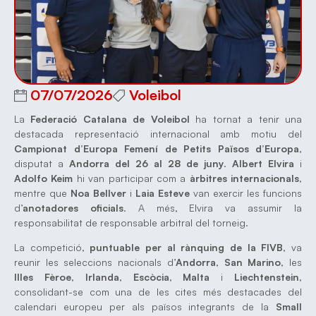
07/07/2026
Voleibol
La
Federació Catalana de Voleibol
ha tornat a tenir una
destacada representació internacional amb motiu del
Campionat d’Europa Femení de Petits Països d’Europa
,
disputat a
Andorra del 26 al 28 de juny
.
Albert Elvira
i
Adolfo Keim
hi van participar com a
àrbitres internacionals
,
mentre que
Noa Bellver
i
Laia Esteve
van exercir les funcions
d’
anotadores oficials
. A més, Elvira va assumir la
responsabilitat de responsable arbitral del torneig.
La competició,
puntuable per al rànquing de la FIVB
, va
reunir les seleccions nacionals d’
Andorra
,
San Marino
, les
Illes Fèroe
,
Irlanda
,
Escòcia
,
Malta
i
Liechtenstein
,
consolidant-se com una de les cites més destacades del
calendari europeu per als països integrants de la
Small