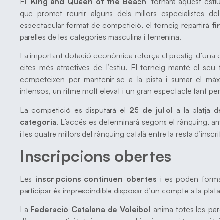
El ‘
King and Queen of the Beach’
tornarà aquest esti
que promet reunir alguns dels millors especialistes del
espectacular format de competició, el torneig repartirà
fi
parelles de les categories masculina i femenina.
La important dotació econòmica reforça el prestigi d’una
cites més atractives de l’estiu. El torneig manté el seu 
competeixen per mantenir-se a la pista i sumar el màx
intensos, un ritme molt elevat i un gran espectacle tant per 
La competició es disputarà el
25 de juliol
a la platja 
categoria
. L’accés es determinarà segons el rànquing, amb
i les quatre millors del rànquing català entre la resta d’inscri
Inscripcions obertes
Les
inscripcions continuen obertes
i es poden formal
participar és imprescindible disposar d’un compte a la plat
La
Federació Catalana de Voleibol
anima totes les pare