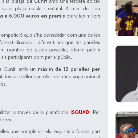
u a la
platja de Cunit
amb una tercera edició
 vòlei platja català i estatal. A més del seu
ns a 5.000 euros en premis
entre les millors
 competició que s’ha consolidat com una de les
format dinàmic i diferent, en què les parelles
im nombre de punts possible, oferint partits
als participants com per al públic.
de Cunit, amb un
màxim de 12 parelles per
 les vuit millors parelles del rànquing nacional
tes.
itzar a través de la plataforma
ISQUAD
. Per
aforma.
lles que compleixin els requisits a formar part