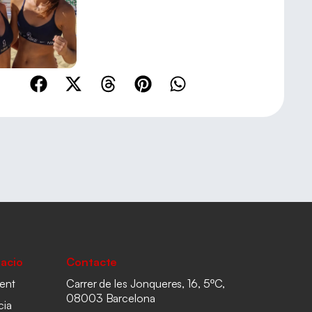
acio
Contacte
ent
Carrer de les Jonqueres, 16, 5ºC,
08003 Barcelona
cia