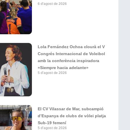
6 d'agost de 2026
Lola Fernández Ochoa clourà el V
Congrés Internacional de Voleibol
amb la conferència inspiradora
«Siempre hacia adelante»
5 d'agost de 2026
El CV Vilassar de Mar, subcampió
d’Espanya de clubs de vòlei platja
Sub-19 femení
5 d'agost de 2026