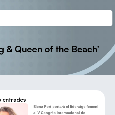
ing & Queen of the Beach’
s entrades
Elena Fort portarà el lideratge femení
al V Congrés Internacional de