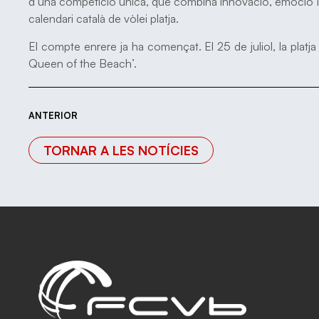
d’una competició única, que combina innovació, emoció i
calendari català de vòlei platja.
El compte enrere ja ha començat. El 25 de juliol, la platj
Queen of the Beach’.
ANTERIOR
TORNAR A LES NOTÍCIES