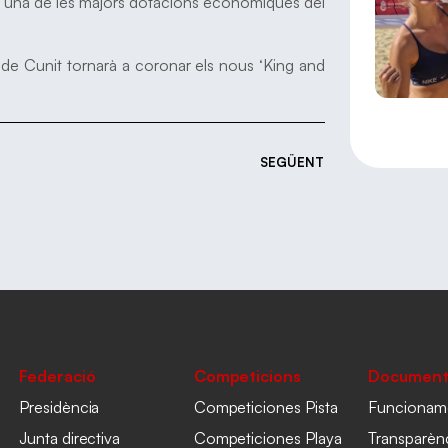
 una de les majors dotacions econòmiques del
a de Cunit tornarà a coronar els nous ‘King and
SEGÜENT
Federació
Competicions
Document
Presidència
Competiciones Pista
Funcionam
Junta directiva
Competiciones Playa
Transparèn