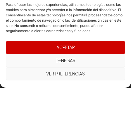
Para ofrecer las mejores experiencias, utilizamos tecnologías como las
cookies para almacenar y/o acceder a la información del dispositivo. El
consentimiento de estas tecnologías nos permitirá procesar datos como
el comportamiento de navegación o las identificaciones únicas en este
sitio. No consentir o retirar el consentimiento, puede afectar
negativamente a ciertas características y funciones.
Documentacio
Contacte
Competicions
Federació
Funcionament
Carrer de les
Competiciones
ACEPTAR
Jonqueres,
Pista
Presidència
Transparència
16, 5ºC,
DENEGAR
Competiciones
Junta
Eleccions
08003
Playa
directiva
Barcelona
VER PREFERENCIAS
Vólei neu
Assemblea
fcvb@fcvolei.
general
cat
932 684 177
Avís Legal
Cookies
Privacitat
Termes i condicions
Declaració d'accessibilitat