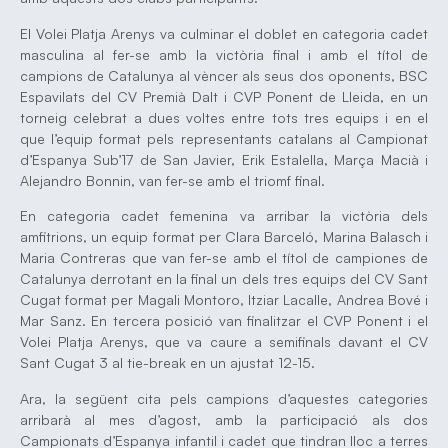
El Volei Platja Arenys va culminar el doblet en categoria cadet
masculina al fer-se amb la victòria final i amb el títol de
campions de Catalunya al vèncer als seus dos oponents, BSC
Espavilats del CV Premià Dalt i CVP Ponent de Lleida, en un
torneig celebrat a dues voltes entre tots tres equips i en el
que l’equip format pels representants catalans al Campionat
d’Espanya Sub’17 de San Javier, Erik Estalella, Marça Macià i
Alejandro Bonnin, van fer-se amb el triomf final.
En categoria cadet femenina va arribar la victòria dels
amfitrions, un equip format per Clara Barceló, Marina Balasch i
Maria Contreras que van fer-se amb el títol de campiones de
Catalunya derrotant en la final un dels tres equips del CV Sant
Cugat format per Magali Montoro, Itziar Lacalle, Andrea Bové i
Mar Sanz. En tercera posició van finalitzar el CVP Ponent i el
Volei Platja Arenys, que va caure a semifinals davant el CV
Sant Cugat 3 al tie-break en un ajustat 12-15.
Ara, la següent cita pels campions d’aquestes categories
arribarà al mes d’agost, amb la participació als dos
Campionats d’Espanya infantil i cadet que tindran lloc a terres