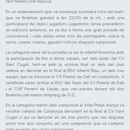
tant femení com masculí.
En un esdeveniment que va començar a primera hora del matí i
que va finalitzar gairebé a les 22:00 de la nit, i amb una
participació de clubs i jugadors i jugadores sense precedents
en edicions anteriors, es va dur a terme una gran jornada de
convivència i vòlei platja entre tots els participants sobre la
sorra, i pares i mares, gaudint tothom d’aquest campionat.
La categoria reina de la jornada va ser la infantil femenina amb
la participació de fins a dotze equips, set dels quals del CV
Sant Cugat, fent-se amb la victòria final un dels del club
vallesà en derrotar en la final al BSC Infantil Blau, un dels tres
equips que va inscriure el CV Premià de Dalt en competició. A
semifinals varen arribar el BSC Mix Team del CV Premià de Dalt
i el CVP Ponent de Lleida, que van perdre davant els dos
finalistes pel mateix tempteig de 0-2.
En la categoria menor dels campionat el Volei Platja Arenys va
resultar campió de Catalunya derrotant en la final al CV Sant
Cugat a qui va derrotar en els tres partits que van disputar
entre tots dos conjunts, en una competició que va comptar
amb aquests dos clubs participants.