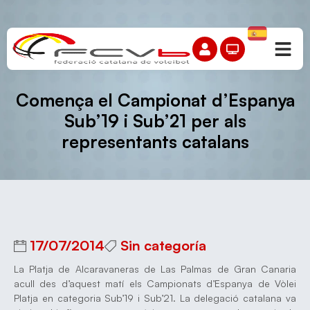
Comença el Campionat d’Espanya
Sub’19 i Sub’21 per als
representants catalans
17/07/2014
Sin categoría
La Platja de Alcaravaneras de Las Palmas de Gran Canaria
acull des d’aquest matí els Campionats d’Espanya de Vòlei
Platja en categoria Sub’19 i Sub’21. La delegació catalana va