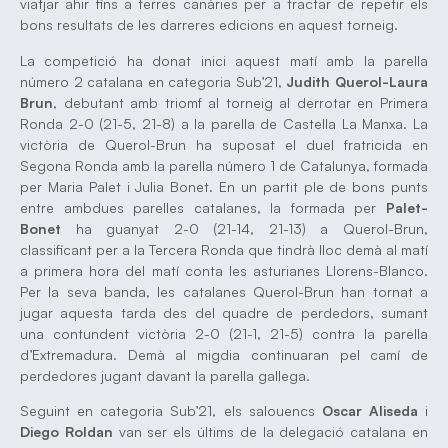
viatjar ahir fins a terres canàries per a tractar de repetir els
bons resultats de les darreres edicions en aquest torneig.
La competició ha donat inici aquest matí amb la parella
número 2 catalana en categoria Sub’21,
Judith Querol-Laura
Brun
, debutant amb triomf al torneig al derrotar en Primera
Ronda 2-0 (21-5, 21-8) a la parella de Castella La Manxa. La
victòria de Querol-Brun ha suposat el duel fratricida en
Segona Ronda amb la parella número 1 de Catalunya, formada
per Maria Palet i Julia Bonet. En un partit ple de bons punts
entre ambdues parelles catalanes, la formada per
Palet-
Bonet
ha guanyat 2-0 (21-14, 21-13) a Querol-Brun,
classificant per a la Tercera Ronda que tindrà lloc demà al matí
a primera hora del matí conta les asturianes Llorens-Blanco.
Per la seva banda, les catalanes Querol-Brun han tornat a
jugar aquesta tarda des del quadre de perdedors, sumant
una contundent victòria 2-0 (21-1, 21-5) contra la parella
d’Extremadura. Demà al migdia continuaran pel camí de
perdedores jugant davant la parella gallega.
Seguint en categoria Sub’21, els salouencs
Oscar Aliseda
i
Diego Roldan
van ser els últims de la delegació catalana en