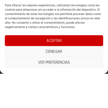
Para ofrecer las mejores experiencias, utilizamos tecnologías como las
cookies para almacenar y/o acceder a la información del dispositivo. El
consentimiento de estas tecnologías nos permitirá procesar datos como
el comportamiento de navegación o las identificaciones únicas en este
sitio. No consentir o retirar el consentimiento, puede afectar
negativamente a ciertas características y funciones.
Documentacio
Contacte
Competicions
Federació
Funcionament
Carrer de les
Competiciones
ACEPTAR
Jonqueres,
Pista
Presidència
Transparència
16, 5ºC,
DENEGAR
Competiciones
Junta
Eleccions
08003
Playa
directiva
Barcelona
VER PREFERENCIAS
Vólei neu
Assemblea
fcvb@fcvolei.
general
cat
932 684 177
Avís Legal
Cookies
Privacitat
Termes i condicions
Declaració d'accessibilitat