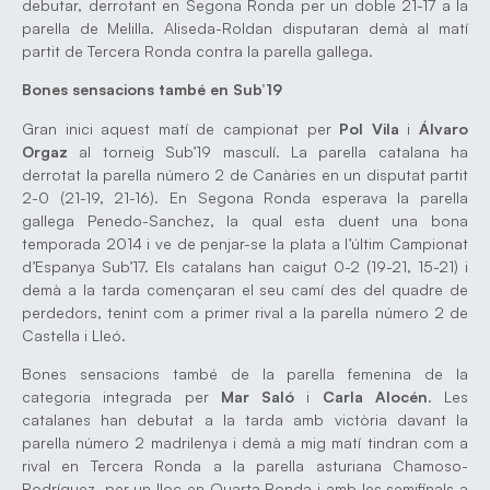
debutar, derrotant en Segona Ronda per un doble 21-17 a la
parella de Melilla. Aliseda-Roldan disputaran demà al matí
partit de Tercera Ronda contra la parella gallega.
Bones sensacions també en Sub’19
Gran inici aquest matí de campionat per
Pol Vila
i
Álvaro
Orgaz
al torneig Sub’19 masculí. La parella catalana ha
derrotat la parella número 2 de Canàries en un disputat partit
2-0 (21-19, 21-16). En Segona Ronda esperava la parella
gallega Penedo-Sanchez, la qual esta duent una bona
temporada 2014 i ve de penjar-se la plata a l’últim Campionat
d’Espanya Sub’17. Els catalans han caigut 0-2 (19-21, 15-21) i
demà a la tarda començaran el seu camí des del quadre de
perdedors, tenint com a primer rival a la parella número 2 de
Castella i Lleó.
Bones sensacions també de la parella femenina de la
categoria integrada per
Mar Saló
i
Carla Alocén
. Les
catalanes han debutat a la tarda amb victòria davant la
parella número 2 madrilenya i demà a mig matí tindran com a
rival en Tercera Ronda a la parella asturiana Chamoso-
Rodríguez, per un lloc en Quarta Ronda i amb les semifinals a