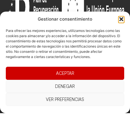
Gestionar consentimiento
Para ofrecer las mejores experiencias, utilizamos tecnologías como las
cookies para almacenar y/o acceder a la información del dispositivo. El
consentimiento de estas tecnologías nos permitirá procesar datos como
el comportamiento de navegación o las identificaciones únicas en este
Documentacio
Contacte
Competicions
sitio. No consentir o retirar el consentimiento, puede afectar
Federació
Funcionament
Carrer de les
Competiciones
negativamente a ciertas características y funciones.
Jonqueres,
Pista
Presidència
Transparència
16, 5ºC,
Competiciones
ACEPTAR
Junta
Eleccions
08003
Playa
directiva
Barcelona
DENEGAR
Vólei neu
Assemblea
fcvb@fcvolei.
general
cat
VER PREFERENCIAS
932 684 177
Avís Legal
Cookies
Privacitat
Termes i condicions
Declaració d'accessibilitat