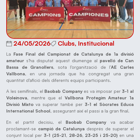
24/05/2026
Clubs
,
Institucional
La
Fase Final del Campionat de Catalunya de 1a divisió
amateur
s’ha disputat aquest diumenge al
pavelló de Can
Bassa de Granollers
, sota l’organització de l’
AE Carles
Vallbona
, en una jornada que ha congregat una gran
quantitat d’afició dels diferents equips participants.
A les semifinals, el
Baobab Company
es va imposar per
3-1 al
Voleinova
, mentre que el
Vallbona Protegim Amateur 1a
Divisió Mixto
va superar també per
3-1 el Sòcrates Educa
International School
, assegurant així el passi a la gran final.
En el partit decisiu, el
Baobab Company
va acabar
proclamant-se
campió de Catalunya
després de superar el
conjunt local per
3-1 (25-21, 28-26, 23-25 i 25-20)
en una