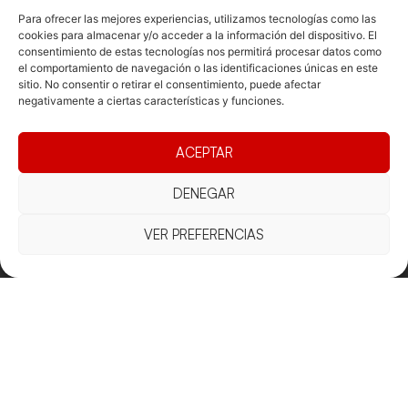
Para ofrecer las mejores experiencias, utilizamos tecnologías como las
cookies para almacenar y/o acceder a la información del dispositivo. El
consentimiento de estas tecnologías nos permitirá procesar datos como
Documentacio
Contacte
Competicions
el comportamiento de navegación o las identificaciones únicas en este
sitio. No consentir o retirar el consentimiento, puede afectar
Federació
Funcionament
Carrer de les
Competiciones
negativamente a ciertas características y funciones.
Jonqueres,
Pista
Presidència
Transparència
16, 5ºC,
Competiciones
Junta
Eleccions
08003
ACEPTAR
Playa
directiva
Barcelona
Vólei neu
Assemblea
fcvb@fcvolei.
DENEGAR
general
cat
VER PREFERENCIAS
932 684 177
Avís Legal
Cookies
Privacitat
Termes i condicions
Declaració d'accessibilitat
Copyright © 2025 Federació Catalana de Voleibol |
Desarrollado por
TOOOLS