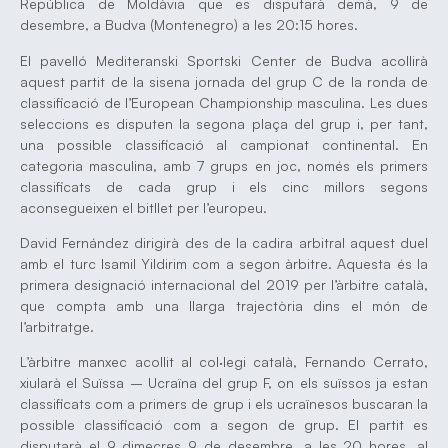
República de Moldàvia que es disputarà demà, 9 de
desembre, a Budva (Montenegro) a les 20:15 hores.
El pavelló Mediteranski Sportski Center de Budva acollirà
aquest partit de la sisena jornada del grup C de la ronda de
classificació de l’European Championship masculina. Les dues
seleccions es disputen la segona plaça del grup i, per tant,
una possible classificació al campionat continental. En
categoria masculina, amb 7 grups en joc, només els primers
classificats de cada grup i els cinc millors segons
aconsegueixen el bitllet per l’europeu.
David Fernández dirigirà des de la cadira arbitral aquest duel
amb el turc Isamil Yildirim com a segon àrbitre. Aquesta és la
primera designació internacional del 2019 per l’àrbitre català,
que compta amb una llarga trajectòria dins el món de
l’arbitratge.
L’àrbitre manxec acollit al col·legi català, Fernando Cerrato,
xiularà el Suïssa – Ucraïna del grup F, on els suïssos ja estan
classificats com a primers de grup i els ucraïnesos buscaran la
possible classificació com a segon de grup. El partit es
disputarà el 9 dimecres 9 de desembre, a les 20 hores, al