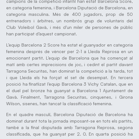
campions de la competició infantil han estat Barcelona Score,
en categoria femenina, i Barcelona Diputació de Barcelona, en
categoria masculina. Més de 400 jugadors, prop de 50
entrenadors i àrbitres, un nombrós grup de voluntaris del
Club Voleibol Gavà, i més d’un miler de persones de públic
han participat d’aquest campionat.
L’equip Barcelona 2 Score ha estat el guanyador en categoria
femenina després de vèncer per 2-1 a Lleida Reprosa en un
emocionant partit. L’equip de Barcelona que ha començat al
matí amb certes imprecisions de joc, i cedint el partit davant
Tarragona Securitas, han dominat la competició a la tarda, tot
i que Lleida els ha forçat el set de desempat. En tercera
posició ha finatlizat l’equip Barcelona 3 Vichy Catalan, que en
el duel pel bronze ha guanyat a Barcelona 1 Ajuntament de
Gavà. Finalment, Tarragona Securitas, cinquenes, i Girona
Wilson, sisenes, han tancat la classificació femenina.
En el quadre masculí, Barcelona Diputació de Barcelona ha
dominat durant tota la jornada imposant-se en tots els partits,
també a la final disputada amb Tarragona Reprosa, segona
classificada, que ha guanyat per 2. 0. En quarta posició ha