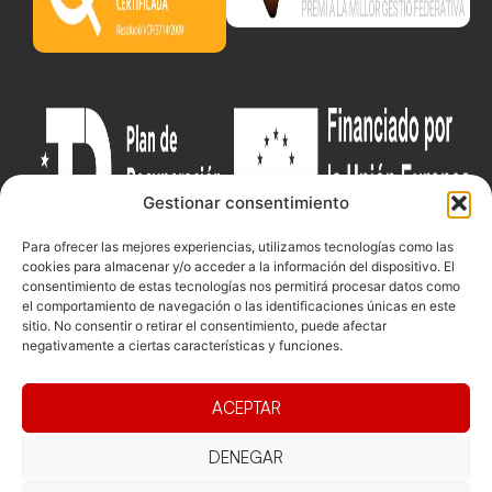
Gestionar consentimiento
Para ofrecer las mejores experiencias, utilizamos tecnologías como las
cookies para almacenar y/o acceder a la información del dispositivo. El
consentimiento de estas tecnologías nos permitirá procesar datos como
el comportamiento de navegación o las identificaciones únicas en este
sitio. No consentir o retirar el consentimiento, puede afectar
Documentacio
Contacte
Competicions
negativamente a ciertas características y funciones.
Federació
Funcionament
Carrer de les
Competiciones
Jonqueres,
Pista
Presidència
Transparència
ACEPTAR
16, 5ºC,
Competiciones
Junta
Eleccions
08003
Playa
directiva
Barcelona
DENEGAR
Vólei neu
Assemblea
fcvb@fcvolei.