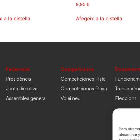
9,95
€
 a la cistella
Afegeix a la cistella
Federació
Competicions
Document
Presidència
Competiciones Pista
Funcionam
Junta directiva
Competiciones Playa
Transparèn
Assemblea general
Vólei neu
Eleccions
Para ofrecer
almacenar y/