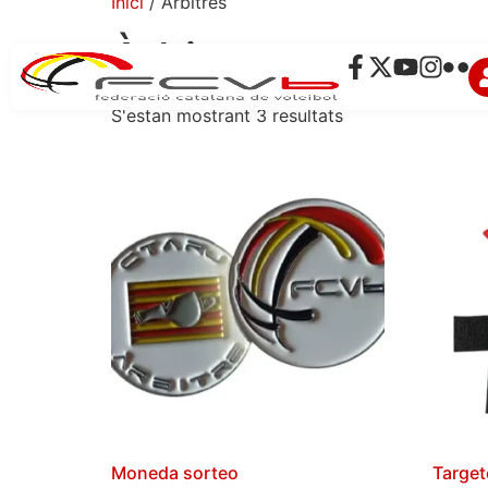
Inici
/ Àrbitres
Àrbitres
S'estan mostrant 3 resultats
Moneda sorteo
Target