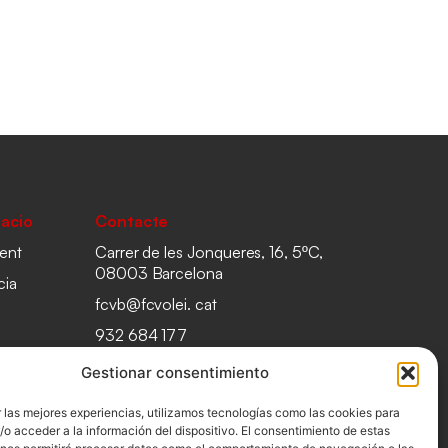
acio
Contacte
ent
Carrer de les Jonqueres, 16, 5ºC,
08003 Barcelona
cia
fcvb@fcvolei. cat
932 684 177
Gestionar consentimiento
 las mejores experiencias, utilizamos tecnologías como las cookies para
o acceder a la información del dispositivo. El consentimiento de estas