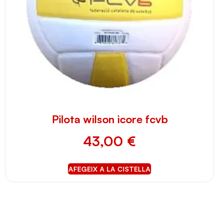
Pilota wilson icore fcvb
43,00
€
AFEGEIX A LA CISTELLA