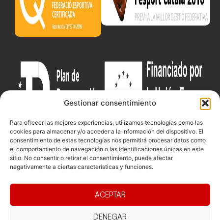
Gestionar consentimiento
Para ofrecer las mejores experiencias, utilizamos tecnologías como las
cookies para almacenar y/o acceder a la información del dispositivo. El
consentimiento de estas tecnologías nos permitirá procesar datos como
el comportamiento de navegación o las identificaciones únicas en este
sitio. No consentir o retirar el consentimiento, puede afectar
Documentacio
Contacte
Competicions
negativamente a ciertas características y funciones.
Federació
Funcionament
Carrer de les
Competiciones
Jonqueres,
Pista
Presidència
Transparència
ACEPTAR
16, 5ºC,
Competiciones
Junta
Eleccions
08003
Playa
directiva
DENEGAR
Barcelona