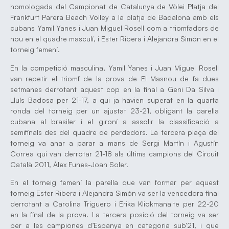
homologada del Campionat de Catalunya de Vòlei Platja del
Frankfurt Parera Beach Volley a la platja de Badalona amb els
cubans Yamil Yanes i Juan Miguel Rosell com a triomfadors de
nou en el quadre masculí, i Ester Ribera i Alejandra Simón en el
torneig femení.
En la competició masculina, Yamil Yanes i Juan Miguel Rosell
van repetir el triomf de la prova de El Masnou de fa dues
setmanes derrotant aquest cop en la final a Geni Da Silva i
Lluís Badosa per 21-17, a qui ja havien superat en la quarta
ronda del torneig per un ajustat 23-21, obligant la parella
cubana al brasiler i el gironí a assolir la classificació a
semifinals des del quadre de perdedors. La tercera plaça del
torneig va anar a parar a mans de Sergi Martín i Agustín
Correa qui van derrotar 21-18 als últims campions del Circuit
Català 2011, Àlex Funes-Joan Soler.
En el torneig femení la parella que van formar per aquest
torneig Ester Ribera i Alejandra Simón va ser la vencedora final
derrotant a Carolina Triguero i Erika Kliokmanaite per 22-20
en la final de la prova. La tercera posició del torneig va ser
per a les campiones d’Espanya en categoria sub’21, i que