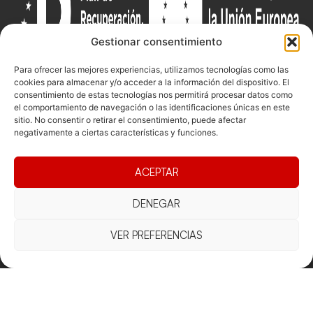
Gestionar consentimiento
Para ofrecer las mejores experiencias, utilizamos tecnologías como las
cookies para almacenar y/o acceder a la información del dispositivo. El
consentimiento de estas tecnologías nos permitirá procesar datos como
Documentacio
Contacte
el comportamiento de navegación o las identificaciones únicas en este
Competicions
sitio. No consentir o retirar el consentimiento, puede afectar
Federació
Funcionament
Carrer de les
Competiciones
negativamente a ciertas características y funciones.
Jonqueres,
Pista
Presidència
Transparència
16, 5ºC,
Competiciones
ACEPTAR
Junta
Eleccions
08003
Playa
directiva
Barcelona
DENEGAR
Vólei neu
Assemblea
fcvb@fcvolei.
general
cat
VER PREFERENCIAS
932 684 177
Avís Legal
Cookies
Privacitat
Termes i condicions
Declaració d'accessibilitat