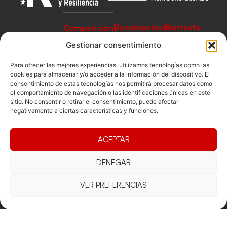
Documentacio
Contacte
Competicions
Federació
Funcionament
Carrer de les
Competiciones
Gestionar consentimiento
Jonqueres,
Pista
Presidència
Transparència
16, 5ºC,
Para ofrecer las mejores experiencias, utilizamos tecnologías como las
Competiciones
Junta
Eleccions
08003
cookies para almacenar y/o acceder a la información del dispositivo. El
Playa
consentimiento de estas tecnologías nos permitirá procesar datos como
directiva
Barcelona
el comportamiento de navegación o las identificaciones únicas en este
Vólei neu
Assemblea
fcvb@fcvolei.
sitio. No consentir o retirar el consentimiento, puede afectar
general
negativamente a ciertas características y funciones.
cat
932 684 177
ACEPTAR
Avís Legal
Cookies
Privacitat
Termes i condicions
DENEGAR
Declaració d'accessibilitat
VER PREFERENCIAS
Copyright © 2025 Federació Catalana de Voleibol |
Desarrollado por
TOOOLS