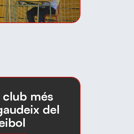
l club més
gaudeix del
eibol