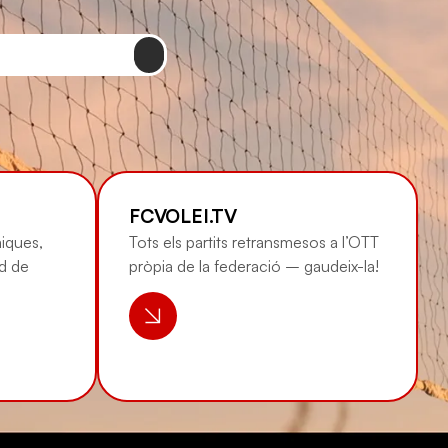
FCVOLEI.TV
iques,
Tots els partits retransmesos a l’OTT
ud de
pròpia de la federació – gaudeix-la!