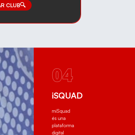
R CLUB
04
ia
iSQUAD
miSquad
és una
plataforma
digital