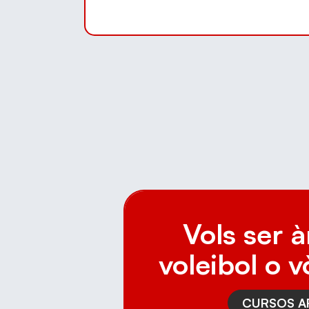
Vols ser à
voleibol o v
CURSOS A