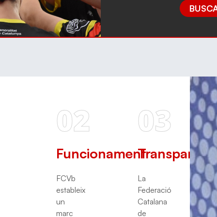
BUSCA
02
03
Funcionament
Transparènc
FCVb
La
estableix
Federació
un
Catalana
marc
de