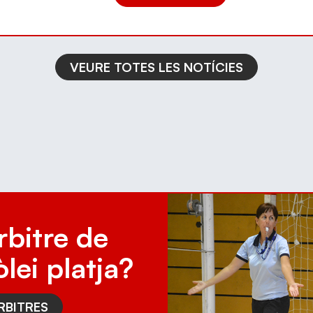
VEURE TOTES LES NOTÍCIES
rbitre de
òlei platja?
RBITRES