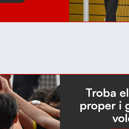
Troba e
proper i 
vol