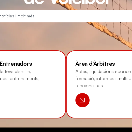
'Entrenadors
Àrea d'Àrbitres
a teva plantilla,
Actes, liquidacions econòm
ques, entrenaments,
formació, informes i multit
funcionalitats