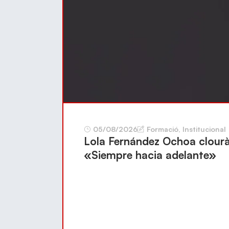
05/08/2026
Formació
,
Institucional
Lola Fernández Ochoa clourà 
«Siempre hacia adelante»