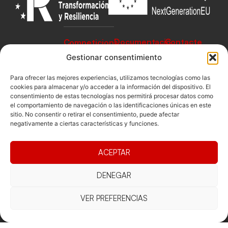
Documentacio
Contacte
Competicions
Federació
Funcionament
Carrer de les
Gestionar consentimiento
Competiciones
Jonqueres,
Pista
Presidència
Transparència
16, 5ºC,
Para ofrecer las mejores experiencias, utilizamos tecnologías como las
Competiciones
cookies para almacenar y/o acceder a la información del dispositivo. El
Junta
Eleccions
08003
Playa
consentimiento de estas tecnologías nos permitirá procesar datos como
directiva
Barcelona
el comportamiento de navegación o las identificaciones únicas en este
Vólei neu
Assemblea
sitio. No consentir o retirar el consentimiento, puede afectar
fcvb@fcvolei.
negativamente a ciertas características y funciones.
general
cat
932 684 177
ACEPTAR
Avís Legal
Cookies
Privacitat
Termes i condicions
DENEGAR
Declaració d'accessibilitat
VER PREFERENCIAS
Copyright © 2025 Federació Catalana de Voleibol |