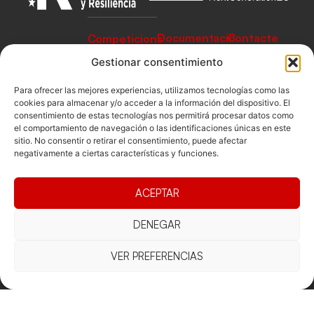
Documentacio
Contacte
Competicions
Federació
Funcionament
Carrer de les
Competiciones
Gestionar consentimiento
Jonqueres,
Pista
Presidència
Transparència
16, 5ºC,
Para ofrecer las mejores experiencias, utilizamos tecnologías como las
Competiciones
Junta
Eleccions
08003
cookies para almacenar y/o acceder a la información del dispositivo. El
Playa
consentimiento de estas tecnologías nos permitirá procesar datos como
directiva
Barcelona
el comportamiento de navegación o las identificaciones únicas en este
Vólei neu
Assemblea
fcvb@fcvolei.
sitio. No consentir o retirar el consentimiento, puede afectar
general
negativamente a ciertas características y funciones.
cat
932 684 177
ACEPTAR
Avís Legal
Cookies
Privacitat
Termes i condicions
DENEGAR
Declaració d'accessibilitat
VER PREFERENCIAS
Copyright © 2025 Federació Catalana de Voleibol |
Desarrollado por
TOOOLS