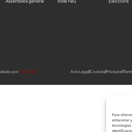
Assemblea general
Vólei neu
Eleccions
ollado por
TOOOLS
Avís Legal
Cookies
Privacitat
Term
Para ofrecer
almacenar y/
tecnologías
identificaci