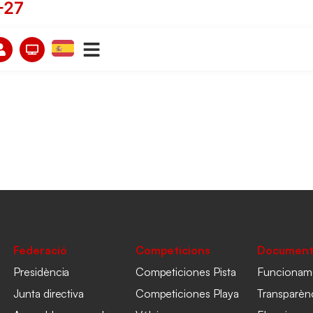
-27
Federació
Competicions
Document
Presidència
Competiciones Pista
Funcionam
Junta directiva
Competiciones Playa
Transparèn