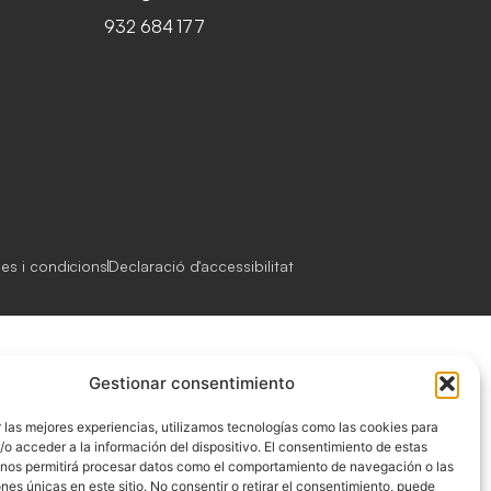
932 684 177
es i condicions
Declaració d'accessibilitat
Gestionar consentimiento
 las mejores experiencias, utilizamos tecnologías como las cookies para
o acceder a la información del dispositivo. El consentimiento de estas
 nos permitirá procesar datos como el comportamiento de navegación o las
ones únicas en este sitio. No consentir o retirar el consentimiento, puede