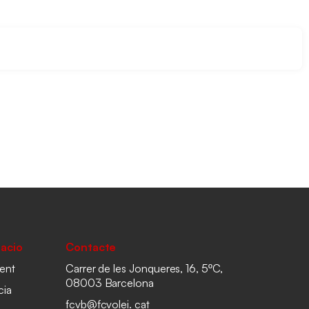
acio
Contacte
ent
Carrer de les Jonqueres, 16, 5ºC,
08003 Barcelona
cia
fcvb@fcvolei. cat