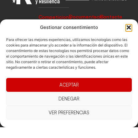
Documentacio
Contacte
Competicions
Federació
Funcionament
Carrer de les
Competiciones
Gestionar consentimiento
Jonqueres,
Pista
Presidència
Transparència
16, 5ºC,
Para ofrecer las mejores experiencias, utilizamos tecnologías como las
Competiciones
Junta
Eleccions
08003
cookies para almacenar y/o acceder a la información del dispositivo. El
Playa
consentimiento de estas tecnologías nos permitirá procesar datos como
directiva
Barcelona
el comportamiento de navegación o las identificaciones únicas en este
Vólei neu
Assemblea
fcvb@fcvolei.
sitio. No consentir o retirar el consentimiento, puede afectar
general
negativamente a ciertas características y funciones.
cat
932 684 177
ACEPTAR
Avís Legal
Cookies
Privacitat
Termes i condicions
DENEGAR
Declaració d'accessibilitat
VER PREFERENCIAS
Copyright © 2025 Federació Catalana de Voleibol |
Desarrollado por
TOOOLS