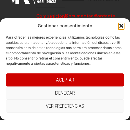
Documentacio
Contacte
Competicions
Federació
Funcionament
Carrer de les
Competiciones
Gestionar consentimiento
Jonqueres,
Pista
Presidència
Transparència
16, 5ºC,
Para ofrecer las mejores experiencias, utilizamos tecnologías como las
Competiciones
Junta
Eleccions
08003
cookies para almacenar y/o acceder a la información del dispositivo. El
Playa
consentimiento de estas tecnologías nos permitirá procesar datos como
directiva
Barcelona
el comportamiento de navegación o las identificaciones únicas en este
Vólei neu
Assemblea
fcvb@fcvolei.
sitio. No consentir o retirar el consentimiento, puede afectar
general
negativamente a ciertas características y funciones.
cat
932 684 177
ACEPTAR
Avís Legal
Cookies
Privacitat
Termes i condicions
DENEGAR
Declaració d'accessibilitat
VER PREFERENCIAS
Copyright © 2025 Federació Catalana de Voleibol |
Desarrollado por
TOOOLS