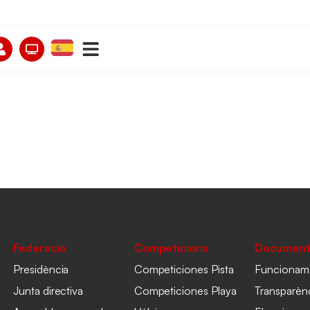
Federació
Competicions
Document
Presidència
Competiciones Pista
Funcionam
Junta directiva
Competiciones Playa
Transparèn