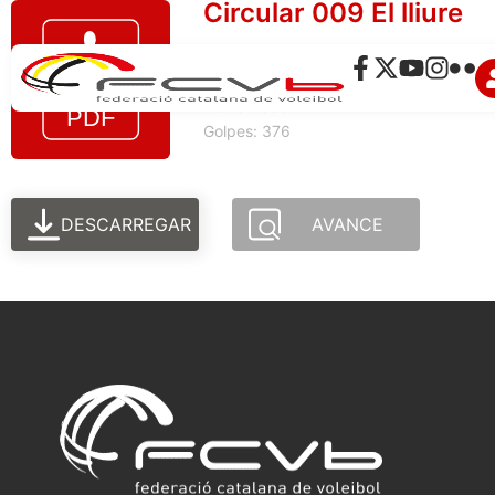
Circular 009 El lliure
Tamaño del archivo: 91.79 KB
Creado: 27-05-2025
Actualizado: 27-05-2025
Golpes: 376
DESCARREGAR
AVANCE