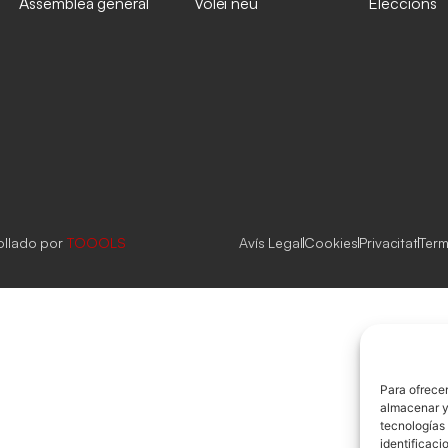
Assemblea general
Vólei neu
Eleccions
ollado por
TOOOLS
Avís Legal
Cookies
Privacitat
Term
Para ofrecer
almacenar y/
tecnologías
identificaci