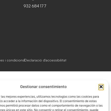
932 684 177
es i condicions
Declaració d'accessibilitat
Gestionar consentimiento
 las mejores experiencias, utilizamos tecnologías como las cookies para
o acceder a la información del dispositivo. El consentimiento de estas
 nos permitirá procesar datos como el comportamiento de navegación o las
ones únicas en este sitio. No consentir o retirar el consentimiento, puede