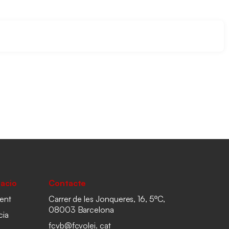
acio
Contacte
ent
Carrer de les Jonqueres, 16, 5ºC,
08003 Barcelona
cia
fcvb@fcvolei. cat