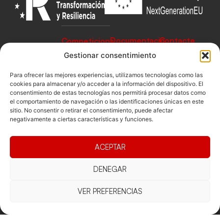
Documentacio
Contacte
Competicions
Federació
Funcionament
Carrer de les
Gestionar consentimiento
Competiciones
Jonqueres,
Pista
Presidència
Transparència
16, 5ºC,
Para ofrecer las mejores experiencias, utilizamos tecnologías como las
Competiciones
cookies para almacenar y/o acceder a la información del dispositivo. El
Junta
Eleccions
08003
Playa
consentimiento de estas tecnologías nos permitirá procesar datos como
directiva
Barcelona
el comportamiento de navegación o las identificaciones únicas en este
Vólei neu
Assemblea
sitio. No consentir o retirar el consentimiento, puede afectar
fcvb@fcvolei.
negativamente a ciertas características y funciones.
general
cat
932 684 177
ACEPTAR
Avís Legal
Cookies
Privacitat
Termes i condicions
DENEGAR
Declaració d'accessibilitat
VER PREFERENCIAS
Copyright © 2025 Federació Catalana de Voleibol |