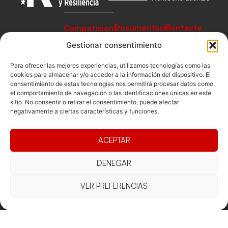
Documentacio
Contacte
Competicions
Federació
Funcionament
Carrer de les
Competiciones
Gestionar consentimiento
Jonqueres,
Pista
Presidència
Transparència
16, 5ºC,
Para ofrecer las mejores experiencias, utilizamos tecnologías como las
Competiciones
Junta
Eleccions
08003
cookies para almacenar y/o acceder a la información del dispositivo. El
Playa
consentimiento de estas tecnologías nos permitirá procesar datos como
directiva
Barcelona
el comportamiento de navegación o las identificaciones únicas en este
Vólei neu
Assemblea
fcvb@fcvolei.
sitio. No consentir o retirar el consentimiento, puede afectar
general
negativamente a ciertas características y funciones.
cat
932 684 177
ACEPTAR
Avís Legal
Cookies
Privacitat
Termes i condicions
DENEGAR
Declaració d'accessibilitat
VER PREFERENCIAS
Copyright © 2025 Federació Catalana de Voleibol |
Desarrollado por
TOOOLS