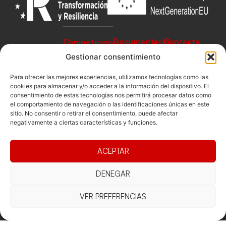
Documentacio
Contacte
Competicions
Federació
Funcionament
Carrer de les
Gestionar consentimiento
Competiciones
Jonqueres,
Pista
Presidència
Transparència
16, 5ºC,
Para ofrecer las mejores experiencias, utilizamos tecnologías como las
Competiciones
cookies para almacenar y/o acceder a la información del dispositivo. El
Junta
Eleccions
08003
Playa
consentimiento de estas tecnologías nos permitirá procesar datos como
directiva
Barcelona
el comportamiento de navegación o las identificaciones únicas en este
Vólei neu
Assemblea
sitio. No consentir o retirar el consentimiento, puede afectar
fcvb@fcvolei.
negativamente a ciertas características y funciones.
general
cat
932 684 177
ACEPTAR
Avís Legal
Cookies
Privacitat
Termes i condicions
DENEGAR
Declaració d'accessibilitat
VER PREFERENCIAS
Copyright © 2025 Federació Catalana de Voleibol |