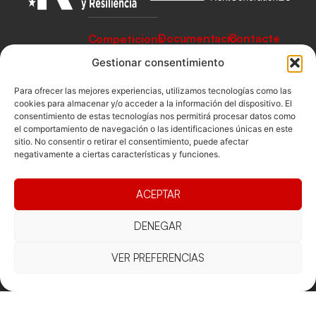
Documentacio
Contacte
Competicions
Federació
Funcionament
Carrer de les
Competiciones
Gestionar consentimiento
Jonqueres,
Pista
Presidència
Transparència
16, 5ºC,
Para ofrecer las mejores experiencias, utilizamos tecnologías como las
Competiciones
Junta
Eleccions
08003
cookies para almacenar y/o acceder a la información del dispositivo. El
Playa
consentimiento de estas tecnologías nos permitirá procesar datos como
directiva
Barcelona
el comportamiento de navegación o las identificaciones únicas en este
Vólei neu
Assemblea
fcvb@fcvolei.
sitio. No consentir o retirar el consentimiento, puede afectar
general
negativamente a ciertas características y funciones.
cat
932 684 177
ACEPTAR
Avís Legal
Cookies
Privacitat
Termes i condicions
DENEGAR
Declaració d'accessibilitat
VER PREFERENCIAS
Copyright © 2025 Federació Catalana de Voleibol |
Desarrollado por
TOOOLS