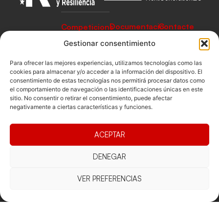
Documentacio
Contacte
Competicions
Federació
Funcionament
Carrer de les
Competiciones
Gestionar consentimiento
Jonqueres,
Pista
Presidència
Transparència
16, 5ºC,
Para ofrecer las mejores experiencias, utilizamos tecnologías como las
Competiciones
Junta
Eleccions
08003
cookies para almacenar y/o acceder a la información del dispositivo. El
Playa
consentimiento de estas tecnologías nos permitirá procesar datos como
directiva
Barcelona
el comportamiento de navegación o las identificaciones únicas en este
Vólei neu
Assemblea
fcvb@fcvolei.
sitio. No consentir o retirar el consentimiento, puede afectar
general
negativamente a ciertas características y funciones.
cat
932 684 177
ACEPTAR
Avís Legal
Cookies
Privacitat
Termes i condicions
DENEGAR
Declaració d'accessibilitat
VER PREFERENCIAS
Copyright © 2025 Federació Catalana de Voleibol |
Desarrollado por
TOOOLS