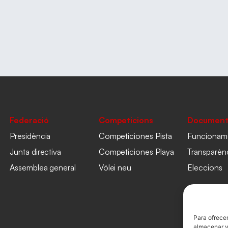
Federació
Competicions
Document
Presidència
Competiciones Pista
Funcionam
Junta directiva
Competiciones Playa
Transparèn
Assemblea general
Vólei neu
Eleccions
Para ofrecer
almacenar y/