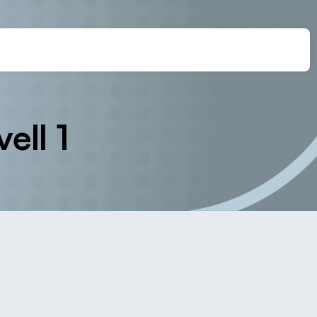
ell 1