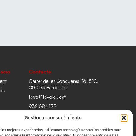
acio
Contacte
ent
Carrer de les Jonqueres, 16, 5ºC,
08003 Barcelona
cia
fcvb@fcvolei. cat
932 684 177
Gestionar consentimiento
 las mejores experiencias, utilizamos tecnologías como las cookies para
o acceder a la información del dispositivo. El consentimiento de estas