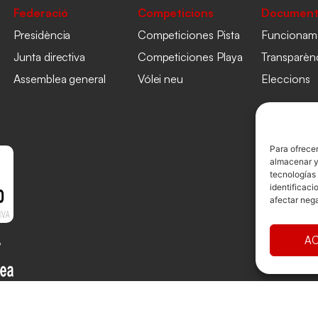
Federació
Competicions
Document
Presidència
Competiciones Pista
Funcionam
Junta directiva
Competiciones Playa
Transparèn
Assemblea general
Vólei neu
Eleccions
Para ofrecer
almacenar y/
tecnologías
identificaci
afectar nega
AC