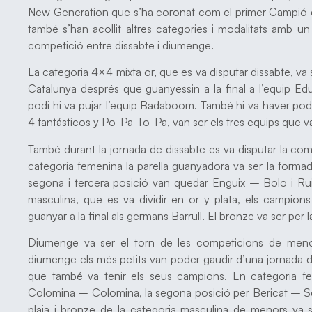
New Generation que s’ha coronat com el primer Campió de
també s’han acollit altres categories i modalitats amb un
competició entre dissabte i diumenge.
La categoria 4×4 mixta or, que es va disputar dissabte, va
Catalunya després que guanyessin a la final a l’equip Edu
podi hi va pujar l’equip Badaboom. També hi va haver podi
4 fantásticos y Po-Pa-To-Pa, van ser els tres equips que va
També durant la jornada de dissabte es va disputar la co
categoria femenina la parella guanyadora va ser la form
segona i tercera posició van quedar Enguix – Bolo i R
masculina, que es va dividir en or y plata, els campion
guanyar a la final als germans Barrull. El bronze va ser per l
Diumenge va ser el torn de les competicions de menor
diumenge els més petits van poder gaudir d’una jornada de
que també va tenir els seus campions. En categoria fe
Colomina – Colomina, la segona posició per Bericat – Send
plaja i bronze de la categoria masculina de menors v