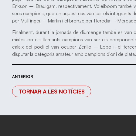
Erikson – Brauigam, respectivament. Voleiboom també va 
seus campions, que en aquest cas van ser els integrants de
per Mulfinger – Martín i el bronze per Heredia – Mercade
Finalment, durant la jornada de diumenge també es van c
mixtes on els flamants campions van ser els componen
calaix del podi el van ocupar Zerillo – Lobo i, el terc
disputar la categoria amateur amb campions d’or i de plata.
ANTERIOR
TORNAR A LES NOTÍCIES