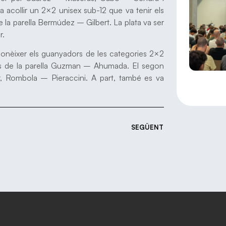
acollir un 2×2 unisex sub-12 que va tenir els
 la parella Bermúdez – Gilbert. La plata va ser
r.
onèixer els guanyadors de les categories 2×2
ts de la parella Guzman – Ahumada. El segon
er, Rombola – Pieraccini. A part, també es va
SEGÜENT