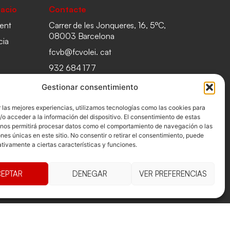
acio
Contacte
ent
Carrer de les Jonqueres, 16, 5ºC,
08003 Barcelona
cia
fcvb@fcvolei. cat
932 684 177
Gestionar consentimiento
 las mejores experiencias, utilizamos tecnologías como las cookies para
o acceder a la información del dispositivo. El consentimiento de estas
 nos permitirá procesar datos como el comportamiento de navegación o las
ones únicas en este sitio. No consentir o retirar el consentimiento, puede
tivamente a ciertas características y funciones.
EPTAR
DENEGAR
VER PREFERENCIAS