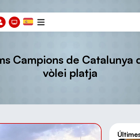
ims Campions de Catalunya d
vòlei platja
Últime