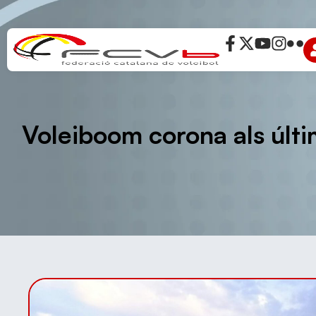
Voleiboom corona als últ