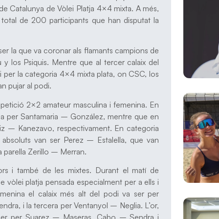
 Catalunya de Vòlei Platja 4×4 mixta. A més,
 total de 200 participants que han disputat la
 ser la que va coronar als flamants campions de
 y los Psiquis. Mentre que al tercer calaix del
 per la categoria 4×4 mixta plata, on CSC, los
n pujar al podi.
mpetició 2×2 amateur masculina i femenina. En
ada per Santamaria – González, mentre que en
uiz – Kanezavo, respectivament. En categoria
s absoluts van ser Perez – Estalella, que van
a parella Zerillo – Merran.
s i també de les mixtes. Durant el matí de
 vòlei platja pensada especialment per a ells i
menina el calaix més alt del podi va ser per
ra, i la tercera per Ventanyol – Neglia. L’or,
a ser per Suarez – Maseras, Cabo – Sendra i