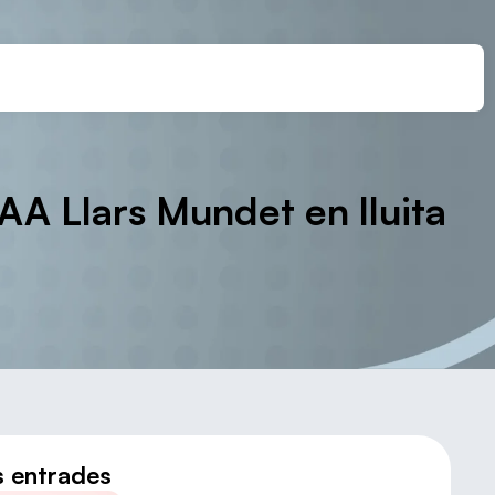
AA Llars Mundet en lluita
s entrades