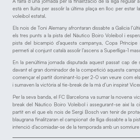
A falta d’una jornada per la finalització de la lliga regul
està en lluita per assolir la última plaça en lloc per esta
voleibol estatal.
Els nois de Toni Alemany afrontaran dissabte a Galicia l’úl
els tres punts a la pista del Náutico Boiro Voleibol i espe
pista del bicampió d’aquesta campanya, Copa Príncipe
permeti al conjunt català assolir l’ascens a Superlliga-1 mas
En la penúltima jornada disputada aquest passat cap d
davant el gran dominador de la competició aquesta campany
començar el partit dominant-lo per 2-0 van veure com els c
i sumaven la victòria al tie-break de la mà d’un inspirat Vi
Per la seva banda, el FC Barcelona va sumar la novena vic
break del Náutico Boiro Voleibol i assegurant-se així la 
partit en el que els nois de Sergi Bosch van tenir de prot
blaugrana finalitzaran el campionat de lliga dissabte a la pi
intenció d’acomiadar-se de la temporada amb un somriure fin