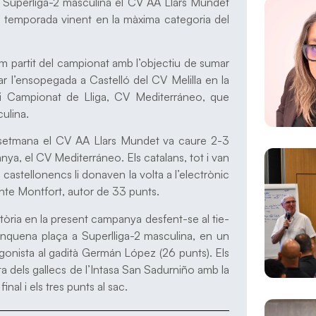
ar a Superliga-2 masculina el CV AA Llars Mundet
r la temporada vinent en la màxima categoria del
tim partit del campionat amb l’objectiu de sumar
rar l’ensopegada a Castelló del CV Melilla en la
 i Campionat de Lliga, CV Mediterráneo, que
culina.
e setmana el CV AA Llars Mundet va caure 2-3
a, el CV Mediterráneo. Els catalans, tot i van
astellonencs li donaven la volta a l’electrònic
cente Montfort, autor de 33 punts.
tòria en la present campanya desfent-se al tie-
cinquena plaça a Superlliga-2 masculina, en un
agonista al gadità Germán López (26 punts). Els
sta dels gallecs de l’Intasa San Sadurniño amb la
al i els tres punts al sac.