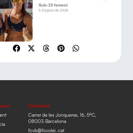
Sub-19 femení
5 d'agost de 2026
acio
Contacte
ent
Carrer de les Jonqueres, 16, 5ºC,
08003 Barcelona
cia
fcvb@fcvolei. cat