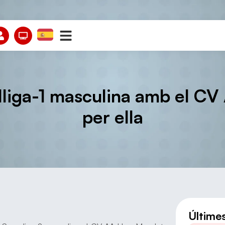
lliga-1 masculina amb el CV 
per ella
Últime