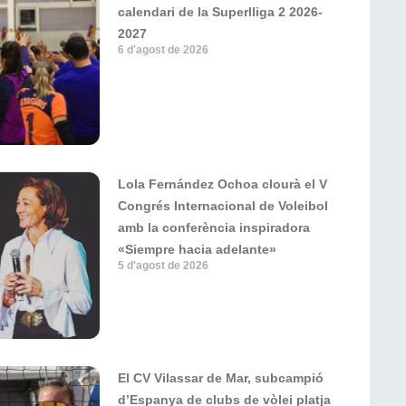
calendari de la Superlliga 2 2026-
2027
6 d'agost de 2026
Lola Fernández Ochoa clourà el V
Congrés Internacional de Voleibol
amb la conferència inspiradora
«Siempre hacia adelante»
5 d'agost de 2026
El CV Vilassar de Mar, subcampió
d’Espanya de clubs de vòlei platja