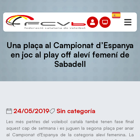
Una plaça al Campionat d’Espanya
en joc al play off aleví femení de
Sabadell
24/05/2019
Sin categoría
Les més petites del voleibol català també tenen fase final
aquest cap de setmana i es juguen la segona plaça per anar
al Campionat d’Espanya de la categoria aleví femenina. La