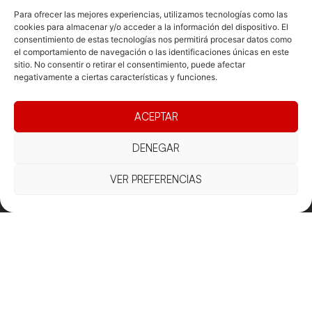
Para ofrecer las mejores experiencias, utilizamos tecnologías como las
cookies para almacenar y/o acceder a la información del dispositivo. El
consentimiento de estas tecnologías nos permitirá procesar datos como
Documentacio
Contacte
Competicions
el comportamiento de navegación o las identificaciones únicas en este
sitio. No consentir o retirar el consentimiento, puede afectar
Federació
Funcionament
Carrer de les
Competiciones
negativamente a ciertas características y funciones.
Jonqueres,
Pista
Presidència
Transparència
16, 5ºC,
Competiciones
Junta
Eleccions
08003
ACEPTAR
Playa
directiva
Barcelona
Vólei neu
Assemblea
fcvb@fcvolei.
DENEGAR
general
cat
VER PREFERENCIAS
932 684 177
Avís Legal
Cookies
Privacitat
Termes i condicions
Declaració d'accessibilitat
Copyright © 2025 Federació Catalana de Voleibol |
Desarrollado por
TOOOLS