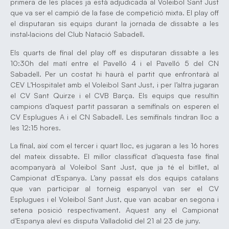
primera de les places ja està adjudicada al Voleibol Sant Just
que va ser el campió de la fase de competició mixta. El play off
el disputaran sis equips durant la jornada de dissabte a les
instal·lacions del Club Natació Sabadell.
Els quarts de final del play off es disputaran dissabte a les
10:30h del matí entre el Pavelló 4 i el Pavelló 5 del CN
Sabadell. Per un costat hi haurà el partit que enfrontarà al
CEV L’Hospitalet amb el Voleibol Sant Just, i per l’altra jugaran
el CV Sant Quirze i el CVB Barça. Els equips que resultin
campions d’aquest partit passaran a semifinals on esperen el
CV Esplugues A i el CN Sabadell. Les semifinals tindran lloc a
les 12:15 hores.
La final, així com el tercer i quart lloc, es jugaran a les 16 hores
del mateix dissabte. El millor classificat d’aquesta fase final
acompanyarà al Voleibol Sant Just, que ja té el bitllet, al
Campionat d’Espanya. L’any passat els dos equips catalans
que van participar al torneig espanyol van ser el CV
Esplugues i el Voleibol Sant Just, que van acabar en segona i
setena posició respectivament. Aquest any el Campionat
d’Espanya aleví es disputa Valladolid del 21 al 23 de juny.