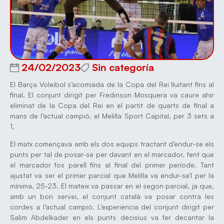
24/02/2023
Sin categoría
El Barça Voleibol s’acomiada de la Copa del Rei lluitant fins al
final. El conjunt dirigit per Fredinson Mosquera va caure ahir
eliminat de la Copa del Rei en el partit de quarts de final a
mans de l’actual campió, el Melilla Sport Capital, per 3 sets a
1.
El matx començava amb els dos equips tractant d’endur-se els
punts per tal de posar-se per davant en el marcador, fent que
el marcador fos parell fins al final del primer període. Tant
ajustat va ser el primer parcial que Melilla va endur-se’l per la
mínima, 25-23. El mateix va passar en el segon parcial, ja que,
amb un bon servei, el conjunt català va posar contra les
cordes a l’actual campió. L’experiència del conjunt dirigit per
Salim Abdelkader en els punts decisius va fer decantar la