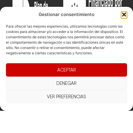
Gestionar consentimiento
Para ofrecer las mejores experiencias, utilizamos tecnologías como las
cookies para almacenar y/o acceder a la información del dispositivo. El
consentimiento de estas tecnologías nos permitirá procesar datos como
el comportamiento de navegación o las identificaciones únicas en este
sitio. No consentir o retirar el consentimiento, puede afectar
negativamente a ciertas características y funciones.
Documentacio
Contacte
Competicions
ACEPTAR
Federació
Funcionament
Carrer de les
Competiciones
Jonqueres,
Pista
Presidència
Transparència
DENEGAR
16, 5ºC,
Competiciones
Junta
Eleccions
08003
Playa
directiva
Barcelona
VER PREFERENCIAS
Vólei neu
Assemblea
fcvb@fcvolei.
general
cat
932 684 177