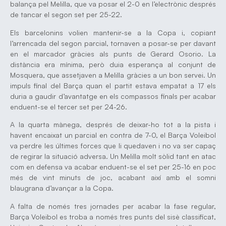
balança pel Melilla, que va posar el 2-0 en l’electrònic després
de tancar el segon set per 25-22.
Els barcelonins volien mantenir-se a la Copa i, copiant
l’arrencada del segon parcial, tornaven a posar-se per davant
en el marcador gràcies als punts de Gerard Osorio. La
distància era mínima, però duia esperança al conjunt de
Mosquera, que assetjaven a Melilla gràcies a un bon servei. Un
impuls final del Barça quan el partit estava empatat a 17 els
duria a gaudir d’avantatge en els compassos finals per acabar
enduent-se el tercer set per 24-26.
A la quarta mànega, després de deixar-ho tot a la pista i
havent encaixat un parcial en contra de 7-0, el Barça Voleibol
va perdre les últimes forces que li quedaven i no va ser capaç
de regirar la situació adversa. Un Melilla molt sòlid tant en atac
com en defensa va acabar enduent-se el set per 25-16 en poc
més de vint minuts de joc, acabant així amb el somni
blaugrana d’avançar a la Copa.
A falta de només tres jornades per acabar la fase regular,
Barça Voleibol es troba a només tres punts del sisè classificat,