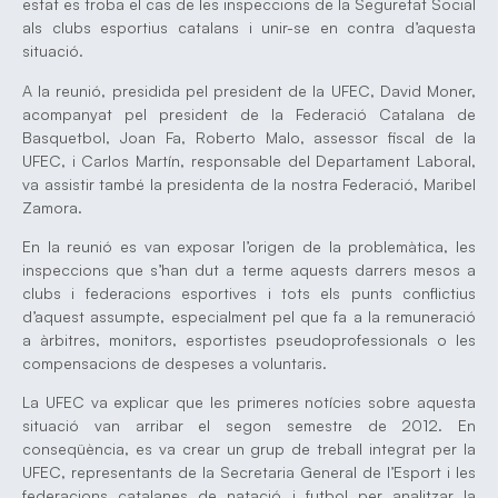
estat es troba el cas de les inspeccions de la Seguretat Social
als clubs esportius catalans i unir-se en contra d’aquesta
situació.
A la reunió, presidida pel president de la UFEC, David Moner,
acompanyat pel president de la Federació Catalana de
Basquetbol, Joan Fa, Roberto Malo, assessor fiscal de la
UFEC, i Carlos Martín, responsable del Departament Laboral,
va assistir també la presidenta de la nostra Federació, Maribel
Zamora.
En la reunió es van exposar l’origen de la problemàtica, les
inspeccions que s’han dut a terme aquests darrers mesos a
clubs i federacions esportives i tots els punts conflictius
d’aquest assumpte, especialment pel que fa a la remuneració
a àrbitres, monitors, esportistes pseudoprofessionals o les
compensacions de despeses a voluntaris.
La UFEC va explicar que les primeres notícies sobre aquesta
situació van arribar el segon semestre de 2012. En
conseqüència, es va crear un grup de treball integrat per la
UFEC, representants de la Secretaria General de l’Esport i les
federacions catalanes de natació i futbol per analitzar la