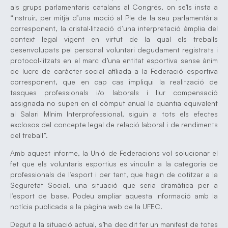
als grups parlamentaris catalans al Congrés, on se’ls insta a
“instruir, per mitjà d’una moció al Ple de la seu parlamentària
corresponent, la cristal·lització d’una interpretació àmplia del
context legal vigent en virtut de la qual els treballs
desenvolupats pel personal voluntari degudament registrats i
protocol·litzats en el marc d’una entitat esportiva sense ànim
de lucre de caràcter social afiliada a la Federació esportiva
corresponent, que en cap cas impliqui la realització de
tasques professionals i/o laborals i llur compensació
assignada no superi en el còmput anual la quantia equivalent
al Salari Mínim Interprofessional, siguin a tots els efectes
exclosos del concepte legal de relació laboral i de rendiments
del treball”.
Amb aquest informe, la Unió de Federacions vol solucionar el
fet que els voluntaris esportius es vinculin a la categoria de
professionals de l’esport i per tant, que hagin de cotitzar a la
Seguretat Social, una situació que seria dramàtica per a
l’esport de base. Podeu ampliar aquesta informació amb la
notícia publicada a la pàgina web de la UFEC.
Degut a la situació actual, s’ha decidit fer un manifest de totes