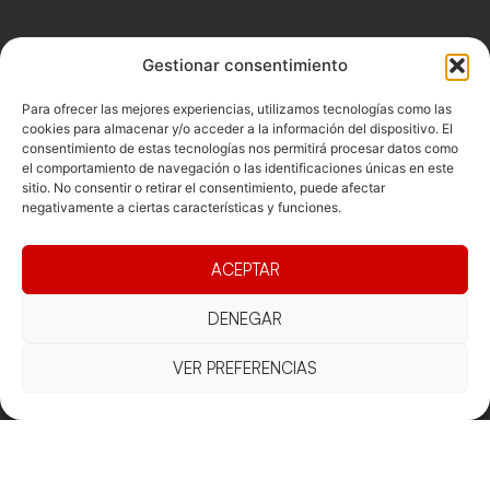
Gestionar consentimiento
Para ofrecer las mejores experiencias, utilizamos tecnologías como las
cookies para almacenar y/o acceder a la información del dispositivo. El
consentimiento de estas tecnologías nos permitirá procesar datos como
el comportamiento de navegación o las identificaciones únicas en este
sitio. No consentir o retirar el consentimiento, puede afectar
negativamente a ciertas características y funciones.
ACEPTAR
Documentacio
Contacte
Competicions
DENEGAR
Federació
Funcionament
Carrer de les
Competiciones
VER PREFERENCIAS
Jonqueres,
Pista
Presidència
Transparència
16, 5ºC,
Competiciones
Junta
Eleccions
08003
Playa
directiva
Barcelona
Vólei neu
Assemblea
fcvb@fcvolei.