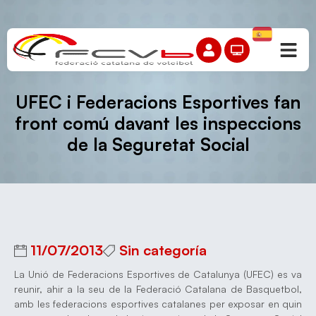
UFEC i Federacions Esportives fan
front comú davant les inspeccions
de la Seguretat Social
11/07/2013
Sin categoría
La Unió de Federacions Esportives de Catalunya (UFEC) es va
reunir, ahir a la seu de la Federació Catalana de Basquetbol,
amb les federacions esportives catalanes per exposar en quin