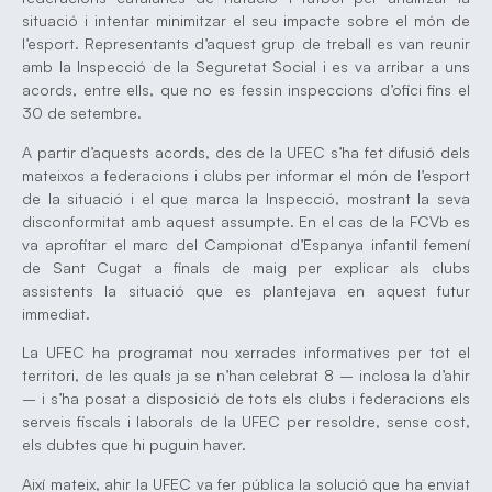
situació i intentar minimitzar el seu impacte sobre el món de
l’esport. Representants d’aquest grup de treball es van reunir
amb la Inspecció de la Seguretat Social i es va arribar a uns
acords, entre ells, que no es fessin inspeccions d’ofici fins el
30 de setembre.
A partir d’aquests acords, des de la UFEC s’ha fet difusió dels
mateixos a federacions i clubs per informar el món de l’esport
de la situació i el que marca la Inspecció, mostrant la seva
disconformitat amb aquest assumpte. En el cas de la FCVb es
va aprofitar el marc del Campionat d’Espanya infantil femení
de Sant Cugat a finals de maig per explicar als clubs
assistents la situació que es plantejava en aquest futur
immediat.
La UFEC ha programat nou xerrades informatives per tot el
territori, de les quals ja se n’han celebrat 8 – inclosa la d’ahir
– i s’ha posat a disposició de tots els clubs i federacions els
serveis fiscals i laborals de la UFEC per resoldre, sense cost,
els dubtes que hi puguin haver.
Així mateix, ahir la UFEC va fer pública la solució que ha enviat