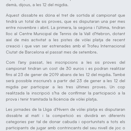
demà, dijous, a les 12 del migdia.
Aquest dissabte es dóna el tret de sortida al campionat que
tindrà un total de sis proves, que es disputaran una per mes
entre novembre i abril. La primera, la segona i l’última, tindran
lloc al Centre Municipal de Tennis de la Vall d’Hebron, dotant
així de més activitat a les pistes de vòlei platja de recent
creació i que van ser estrenades amb el Trofeu Internacional
Ciutat de Barcelona el passat mes de setembre.
Com l’any passat, les inscripcions a les sis proves del
campionat tindran un cost de 30 euros i es podran realitzar
fins al 23 de gener de 2019 abans de les 12 del migdia. També
serà possible inscriure’s a partir del 23 de gener a les 12 del
migdia per participar a les tres últimes proves. Un cop
realitzada la inscripció s’ha de confirmar la participació a la
prova i tenir tramitada la llicència de vòlei platja.
Les jornades de la Lliga d’Hivern de vòlei platja es disputaran
dissabte al matí i la competició es dividirà en diferents
categories per tal de donar cabuda i oportunitats a tots els
participants de jugar amb contrincants del seu nivell de joc o