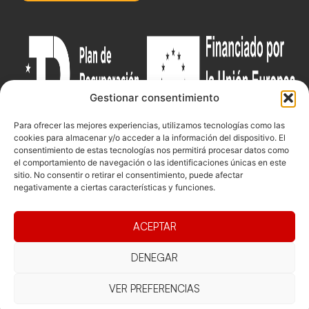
Gestionar consentimiento
Para ofrecer las mejores experiencias, utilizamos tecnologías como las
cookies para almacenar y/o acceder a la información del dispositivo. El
consentimiento de estas tecnologías nos permitirá procesar datos como
el comportamiento de navegación o las identificaciones únicas en este
Documentacio
Contacte
Competicions
sitio. No consentir o retirar el consentimiento, puede afectar
negativamente a ciertas características y funciones.
Federació
Funcionament
Carrer de les
Competiciones
Jonqueres,
Pista
Presidència
Transparència
16, 5ºC,
ACEPTAR
Competiciones
Junta
Eleccions
08003
Playa
directiva
Barcelona
DENEGAR
Vólei neu
Assemblea
fcvb@fcvolei.
general
cat
VER PREFERENCIAS
932 684 177