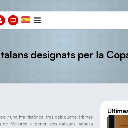
atalans designats per la Co
Últime
olir una fita històrica, tres dels quatre àrbitres
a de Mallorca al gener, són catalans. Vanesa