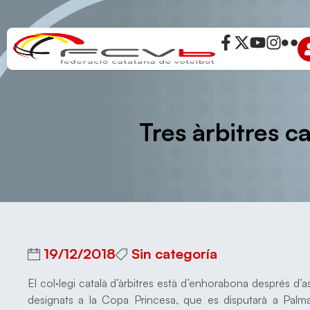
Tres àrbitres c
19/12/2018
Sin categoría
El col·legi català d’àrbitres està d’enhorabona després d’ass
designats a la Copa Princesa, que es disputarà a Palm