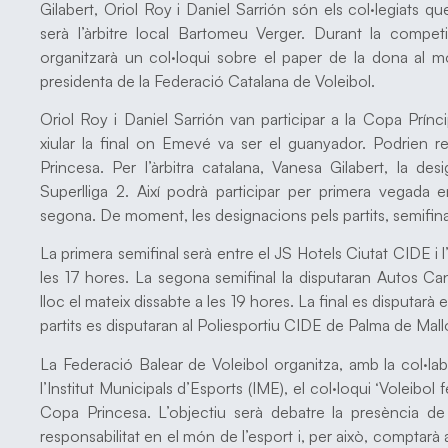
Gilabert, Oriol Roy i Daniel Sarrión són els col·legiats q
serà l’àrbitre local Bartomeu Verger. Durant la compet
organitzarà un col·loqui sobre el paper de la dona al m
presidenta de la Federació Catalana de Voleibol.
Oriol Roy i Daniel Sarrión van participar a la Copa Prínc
xiular la final on Emevé va ser el guanyador. Podrien r
Princesa. Per l’àrbitra catalana, Vanesa Gilabert, la de
Superlliga 2. Així podrà participar per primera vegada
segona. De moment, les designacions pels partits, semifinal
La primera semifinal serà entre el JS Hotels Ciutat CIDE i 
les 17 hores. La segona semifinal la disputaran Autos Can
lloc el mateix dissabte a les 19 hores. La final es disputarà 
partits es disputaran al Poliesportiu CIDE de Palma de Mall
La Federació Balear de Voleibol organitza, amb la col·la
l’Institut Municipals d’Esports (IME), el col·loqui ‘Voleibol
Copa Princesa. L’objectiu serà debatre la presència de
responsabilitat en el món de l’esport i, per això, compta