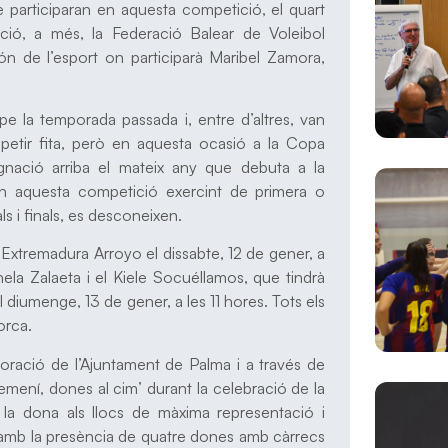
ue participaran en aquesta competició, el quart
ició, a més, la Federació Balear de Voleibol
ón de l’esport on participarà Maribel Zamora,
ipe la temporada passada i, entre d’altres, van
epetir fita, però en aquesta ocasió a la Copa
signació arriba el mateix any que debuta a la
 en aquesta competició exercint de primera o
s i finals, es desconeixen.
l’Extremadura Arroyo el dissabte, 12 de gener, a
ela Zalaeta i el Kiele Socuéllamos, que tindrà
el diumenge, 13 de gener, a les 11 hores. Tots els
orca.
boració de l’Ajuntament de Palma i a través de
 femení, dones al cim’ durant la celebració de la
 la dona als llocs de màxima representació i
rà amb la presència de quatre dones amb càrrecs