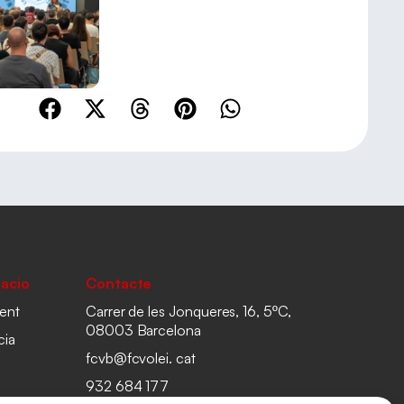
acio
Contacte
ent
Carrer de les Jonqueres, 16, 5ºC,
08003 Barcelona
cia
fcvb@fcvolei. cat
932 684 177